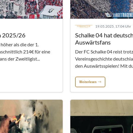
19.05.2025, 17:04 Uhr
ga 2025/26
Schalke 04 hat deutsch
Auswärtsfans
höher als die der 1.
chnittlich 214€ für eine
Der FC Schalke 04 reist trot
s der Zweitligist...
Vereinsgeschichte deutschla
den Auswärtsspielen! Mit du
Weiterlesen