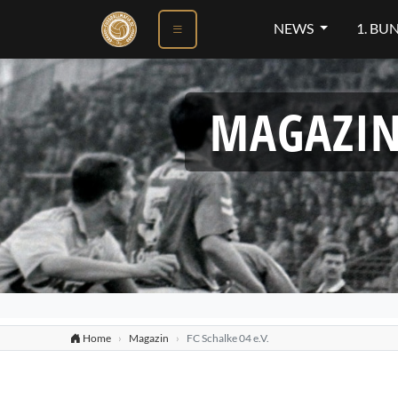
NEWS
1. BU
MAGAZIN 
Home
Magazin
FC Schalke 04 e.V.