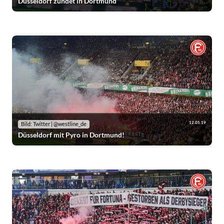
Düsseldorf zündet in Dortmund
12.05.19
Bild: Twitter | @westline_de
Düsseldorf mit Pyro in Dortmund!