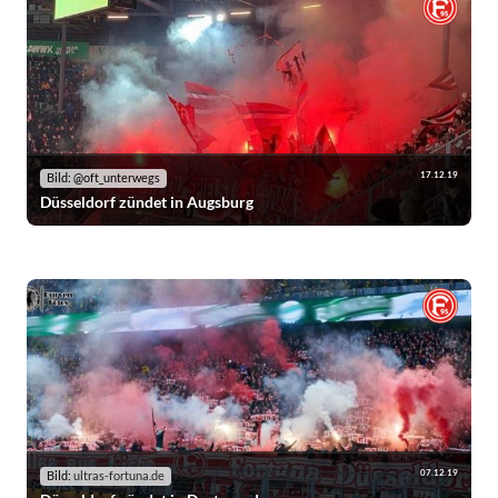
17.12.19
Bild: @oft_unterwegs
Düsseldorf zündet in Augsburg
07.12.19
Bild:
ultras-fortuna.de