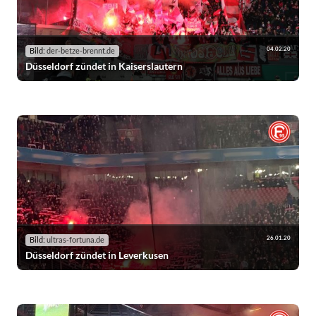
04.02.20
Bild:
der-betze-brennt.de
Düsseldorf zündet in Kaiserslautern
26.01.20
Bild:
ultras-fortuna.de
Düsseldorf zündet in Leverkusen