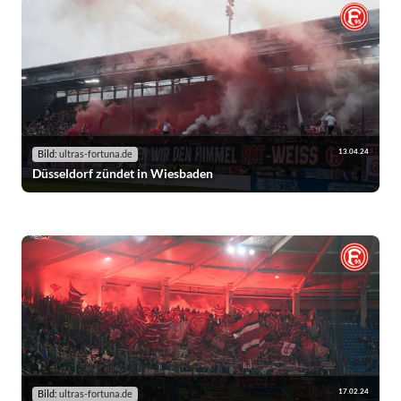
13.04.24
Bild:
ultras-fortuna.de
Düsseldorf zündet in Wiesbaden
17.02.24
Bild:
ultras-fortuna.de