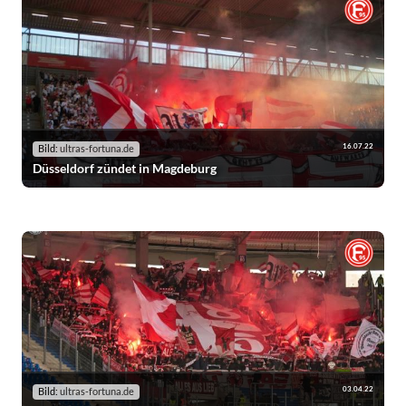
16.07.22
Bild:
ultras-fortuna.de
Düsseldorf zündet in Magdeburg
03.04.22
Bild:
ultras-fortuna.de