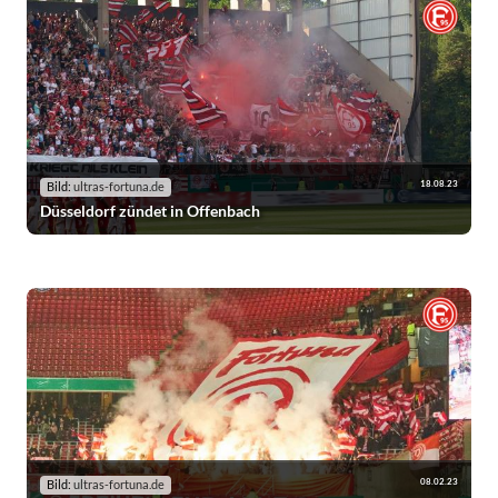
18.08.23
Bild:
ultras-fortuna.de
Düsseldorf zündet in Offenbach
08.02.23
Bild:
ultras-fortuna.de