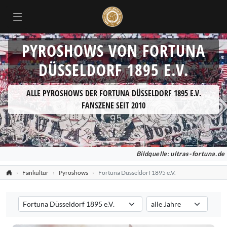
PYROSHOWS VON FORTUNA
DÜSSELDORF 1895 E.V.
ALLE PYROSHOWS DER FORTUNA DÜSSELDORF 1895 E.V.
FANSZENE SEIT 2010
Bildquelle:
ultras-fortuna.de
Fankultur
Pyroshows
Fortuna Düsseldorf 1895 e.V.
Verein auswählen
Saison auswählen
Filtert die Pyroshows nach dem ausgewählten Verein. Standard: all
Filtert die Pyroshows nac