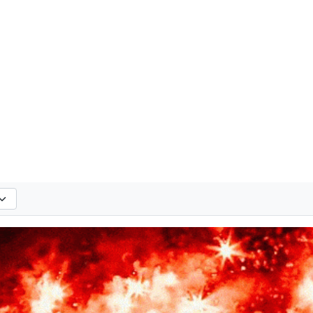
hlen
tandard: alle Vereine anzeigen.
yroshows nach der ausgewählten Saison. Standard: alle Saisons anzeigen.