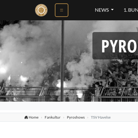
NEWS
1. BU
PYRO
Home
Fankultur
Pyroshows
TSV Havelse