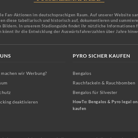
ele Fan-Aktionen im deutschsprachigen Raum. Auf unserer Website sa
en diese tabellarisch und historisch auf, dokumentieren und summier
 Bildern. In unserem Stadionguide findet ihr nützliche Informationen 
n könnt ihr die Entwicklung der Auswärtsfahrerzahlen über Jahre hinw
 UNS
PYRO SICHER KAUFEN
machen wir Werbung?
Bengalos
sum
Rauchfackeln & Rauchbomben
chutz
Bengalos für Silvester
cking deaktivieren
HowTo: Bengalos & Pyro legal on
kaufen