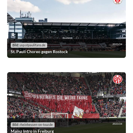
2023/24
Bild:
usp.stpaulifans.de
St. Pauli Choreo gegen Rostock
2023/24
Bild:
rheinhessen-on-tour.de
Mainz Intro in Freiburg