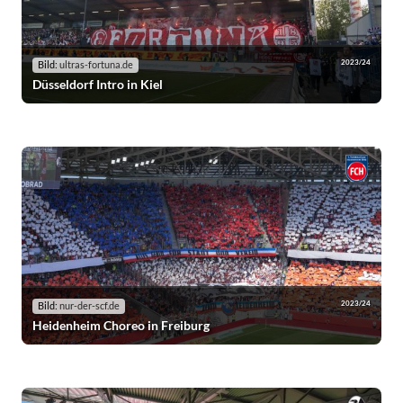
2023/24
Bild:
ultras-fortuna.de
Düsseldorf Intro in Kiel
2023/24
Bild:
nur-der-scf.de
Heidenheim Choreo in Freiburg