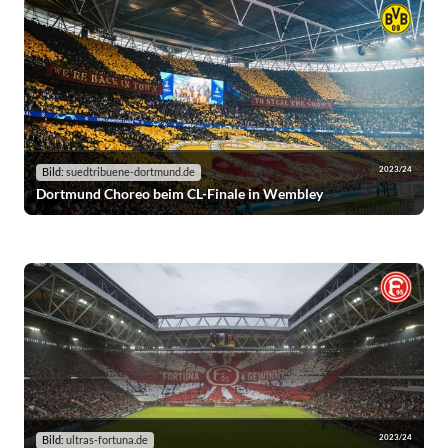
2023/24
Bild:
suedtribuene-dortmund.de
Dortmund Choreo beim CL-Finale in Wembley
2023/24
Bild:
ultras-fortuna.de