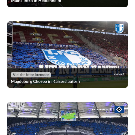
Mainz Intro in Heidenheim
2023/24
Bild:
der-betze-brennt.de
Magdeburg Choreo in Kaiserslautern