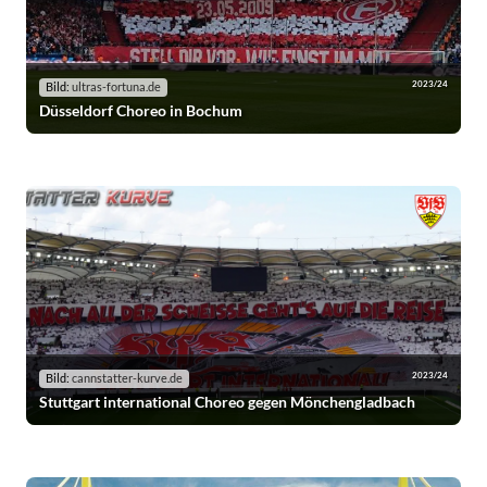
2023/24
Bild:
ultras-fortuna.de
Düsseldorf Choreo in Bochum
2023/24
Bild:
cannstatter-kurve.de
Stuttgart international Choreo gegen Mönchengladbach