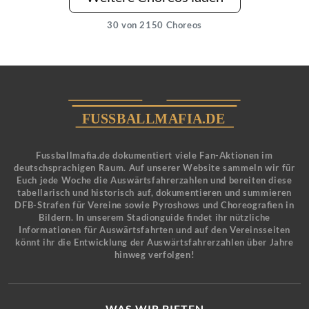
30
von 2150 Choreos
Fussballmafia.de dokumentiert viele Fan-Aktionen im
deutschsprachigen Raum. Auf unserer Website sammeln wir für
Euch jede Woche die Auswärtsfahrerzahlen und bereiten diese
tabellarisch und historisch auf, dokumentieren und summieren
DFB-Strafen für Vereine sowie Pyroshows und Choreografien in
Bildern. In unserem Stadionguide findet ihr nützliche
Informationen für Auswärtsfahrten und auf den Vereinsseiten
könnt ihr die Entwicklung der Auswärtsfahrerzahlen über Jahre
hinweg verfolgen!
WAS WIR BIETEN