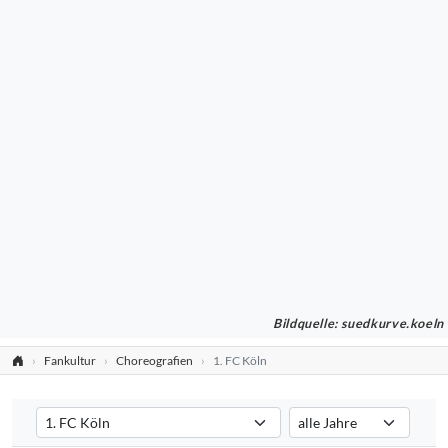
Bildquelle: suedkurve.koeln
Fankultur
Choreografien
1. FC Köln
Verein auswählen
Saison auswählen
Filtert die Choreografien nach dem ausgewählten Verein. Standard:
Filtert die Choreografien