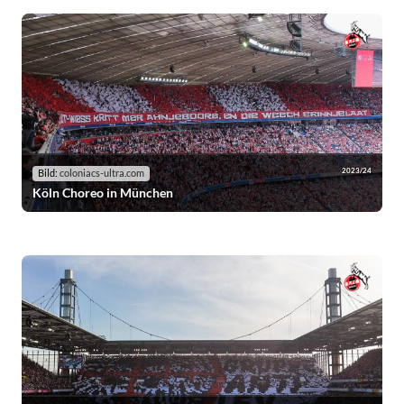
2023/24
Bild:
coloniacs-ultra.com
Köln Choreo in München