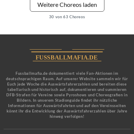
Weitere Choreos laden
30
von 63 Choreos
Fussballmafia.de dokumentiert viele Fan-Aktionen im
deutschsprachigen Raum. Auf unserer Website sammeln wir für
Euch jede Woche die Auswärtsfahrerzahlen und bereiten diese
tabellarisch und historisch auf, dokumentieren und summieren
DFB-Strafen für Vereine sowie Pyroshows und Choreografien in
Bildern. In unserem Stadionguide findet ihr nützliche
Informationen für Auswärtsfahrten und auf den Vereinsseiten
könnt ihr die Entwicklung der Auswärtsfahrerzahlen über Jahre
hinweg verfolgen!