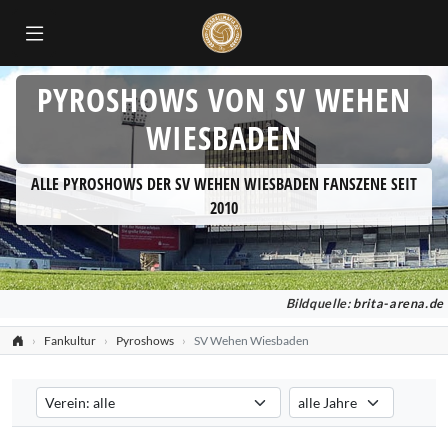
PYROSHOWS VON SV WEHEN
WIESBADEN
ALLE PYROSHOWS DER SV WEHEN WIESBADEN FANSZENE SEIT
2010
Bildquelle:
brita-arena.de
Fankultur
Pyroshows
SV Wehen Wiesbaden
Verein auswählen
Saison auswählen
Filtert die Pyroshows nach dem ausgewählten Verein. Standard: all
Filtert die Pyroshows nac