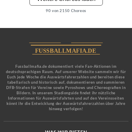
90
von 2150 Choreos
Fussballmafia.de dokumentiert viele Fan-Aktionen im
deutschsprachigen Raum. Auf unserer Website sammeln wir für
Euch jede Woche die Auswärtsfahrerzahlen und bereiten diese
tabellarisch und historisch auf, dokumentieren und summieren
DFB-Strafen für Vereine sowie Pyroshows und Choreografien in
Bildern. In unserem Stadionguide findet ihr nützliche
Informationen für Auswärtsfahrten und auf den Vereinsseiten
könnt ihr die Entwicklung der Auswärtsfahrerzahlen über Jahre
hinweg verfolgen!
WAS WIR BIETEN