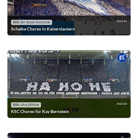
2023/24
Bild:
der-betze-brennt.de
Schalke Choreo in Kaiserslautern
2023/24
Bild:
ultra1894.de
KSC Choreo für Kay Bernstein