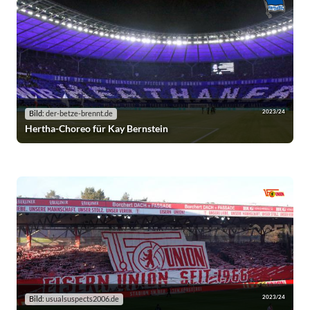
2023/24
Bild:
der-betze-brennt.de
Hertha-Choreo für Kay Bernstein
2023/24
Bild:
usualsuspects2006.de