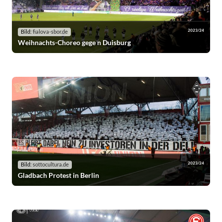
2023/24
Bild:
fialova-sbor.de
Weihnachts-Choreo gege n Duisburg
2023/24
Bild:
sottocultura.de
Gladbach Protest in Berlin