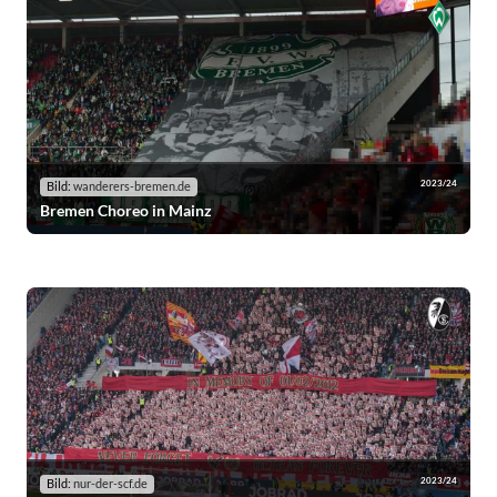
2023/24
Bild:
wanderers-bremen.de
Bremen Choreo in Mainz
2023/24
Bild:
nur-der-scf.de