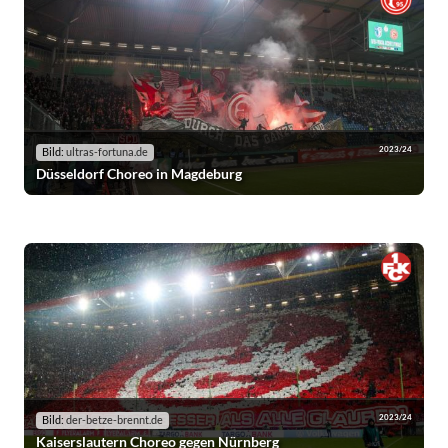
2023/24
Bild:
ultras-fortuna.de
Düsseldorf Choreo in Magdeburg
2023/24
Bild:
der-betze-brennt.de
Kaiserslautern Choreo gegen Nürnberg