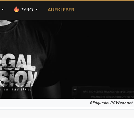
PYRO
AUFKLEBER
Bildquelle: PGWear.net