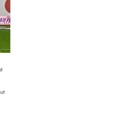
ld
Gut