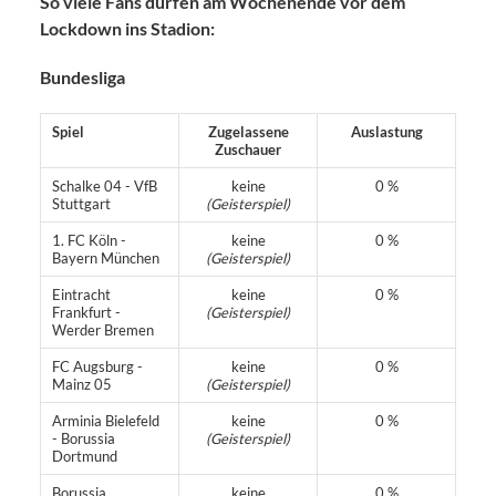
So viele Fans dürfen am Wochenende vor dem
Lockdown ins Stadion:
Bundesliga
Spiel
Zugelassene
Auslastung
Zuschauer
Schalke 04 - VfB
keine
0 %
Stuttgart
(Geisterspiel)
1. FC Köln -
keine
0 %
Bayern München
(Geisterspiel)
Eintracht
keine
0 %
Frankfurt -
(Geisterspiel)
Werder Bremen
FC Augsburg -
keine
0 %
Mainz 05
(Geisterspiel)
Arminia Bielefeld
keine
0 %
- Borussia
(Geisterspiel)
Dortmund
Borussia
keine
0 %