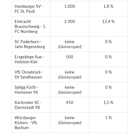
Hamburger SV -
1.000
1,8 %
FC St. Pauli
Eintracht
2.900
12,4 %
Braunschweig - 1.
FC Nürnberg
SC Paderborn -
keine
0 %
Jahn Regensburg
(Geisterspiel)
Erzgebirge Aue -
500
0 %
Holstein Kiel
VfL Osnabrück -
keine
0 %
SV Sandhausen
(Geisterspiel)
SpVgg Fürth -
keine
0 %
Hannover 96
(Geisterspiel)
Karlsruher SC -
450
1,5 %
Darmstadt 98
Würzburger
keine
1 %
Kickers - VfL
(Geisterspiel)
Bochum