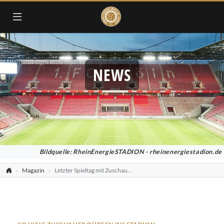
NEWS
Bildquelle: RheinEnergieSTADION - rheinenergiestadion.de
Magazin
Letzter Spieltag mit Zuschauern: Erlaubte Zuschauerzahlen am Wochenende