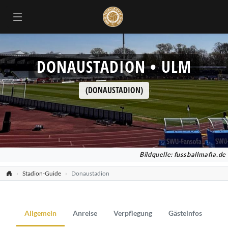
DONAUSTADION • ULM
(DONAUSTADION)
Bildquelle:
fussballmafia.de
Stadion-Guide
Donaustadion
Allgemein
Anreise
Verpflegung
Gästeinfos