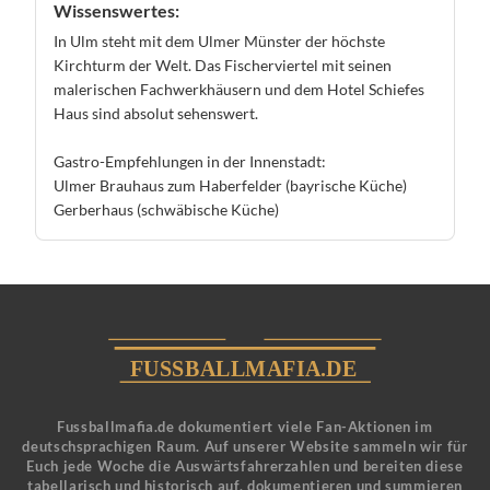
Wissenswertes:
In Ulm steht mit dem Ulmer Münster der höchste
Kirchturm der Welt. Das Fischerviertel mit seinen
malerischen Fachwerkhäusern und dem Hotel Schiefes
Haus sind absolut sehenswert.
Gastro-Empfehlungen in der Innenstadt:
Ulmer Brauhaus zum Haberfelder (bayrische Küche)
Gerberhaus (schwäbische Küche)
Fussballmafia.de dokumentiert viele Fan-Aktionen im
deutschsprachigen Raum. Auf unserer Website sammeln wir für
Euch jede Woche die Auswärtsfahrerzahlen und bereiten diese
tabellarisch und historisch auf, dokumentieren und summieren