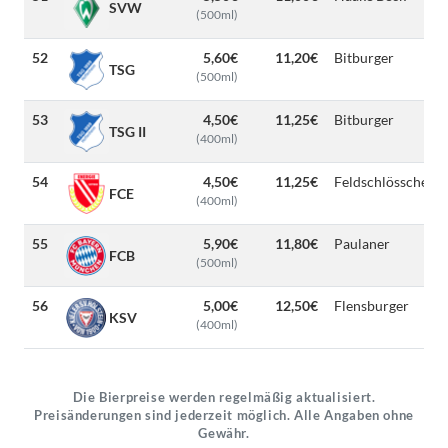
SVW
(500ml)
52
5,60€
11,20€
Bitburger
TSG
(500ml)
53
4,50€
11,25€
Bitburger
TSG II
(400ml)
54
4,50€
11,25€
Feldschlösschen
FCE
(400ml)
55
5,90€
11,80€
Paulaner
FCB
(500ml)
56
5,00€
12,50€
Flensburger
KSV
(400ml)
Die Bierpreise werden regelmäßig aktualisiert.
Preisänderungen sind jederzeit möglich. Alle Angaben ohne
Gewähr.