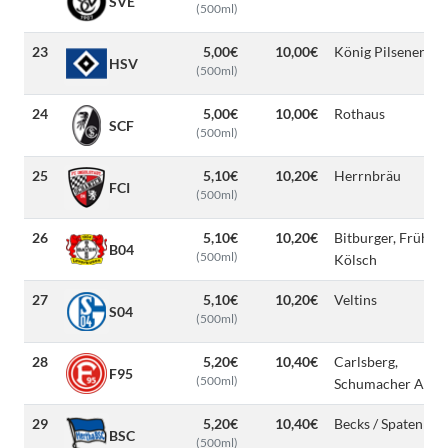
SVE
(500ml)
23
5,00€
10,00€
König Pilsener
HSV
(500ml)
24
5,00€
10,00€
Rothaus
SCF
(500ml)
25
5,10€
10,20€
Herrnbräu
FCI
(500ml)
26
5,10€
10,20€
Bitburger, Früh
B04
(500ml)
Kölsch
27
5,10€
10,20€
Veltins
S04
(500ml)
28
5,20€
10,40€
Carlsberg,
F95
(500ml)
Schumacher Alt
29
5,20€
10,40€
Becks / Spaten
BSC
(500ml)