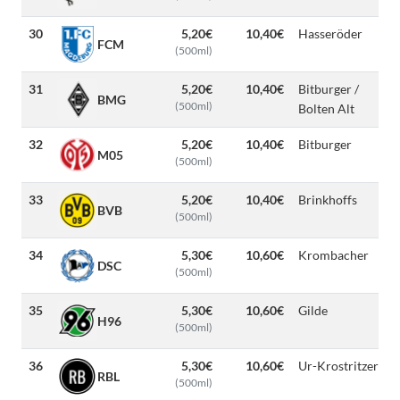
30
5,20€
10,40€
Hasseröder
FCM
(500ml)
31
5,20€
10,40€
Bitburger /
BMG
(500ml)
Bolten Alt
32
5,20€
10,40€
Bitburger
M05
(500ml)
33
5,20€
10,40€
Brinkhoffs
BVB
(500ml)
34
5,30€
10,60€
Krombacher
DSC
(500ml)
35
5,30€
10,60€
Gilde
H96
(500ml)
36
5,30€
10,60€
Ur-Krostritzer
RBL
(500ml)