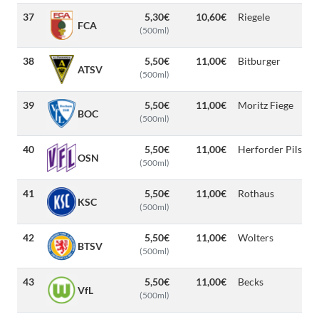
37
5,30€
10,60€
Riegele
FCA
(500ml)
38
5,50€
11,00€
Bitburger
ATSV
(500ml)
39
5,50€
11,00€
Moritz Fiege
BOC
(500ml)
40
5,50€
11,00€
Herforder Pils
OSN
(500ml)
41
5,50€
11,00€
Rothaus
KSC
(500ml)
42
5,50€
11,00€
Wolters
BTSV
(500ml)
43
5,50€
11,00€
Becks
VfL
(500ml)