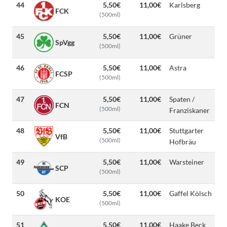
44
5,50€
11,00€
Karlsberg
FCK
(500ml)
45
5,50€
11,00€
Grüner
SpVgg
(500ml)
46
5,50€
11,00€
Astra
FCSP
(500ml)
47
5,50€
11,00€
Spaten /
FCN
(500ml)
Franziskaner
48
5,50€
11,00€
Stuttgarter
VfB
(500ml)
Hofbräu
49
5,50€
11,00€
Warsteiner
SCP
(500ml)
50
5,50€
11,00€
Gaffel Kölsch
KOE
(500ml)
51
5,50€
11,00€
Haake Beck