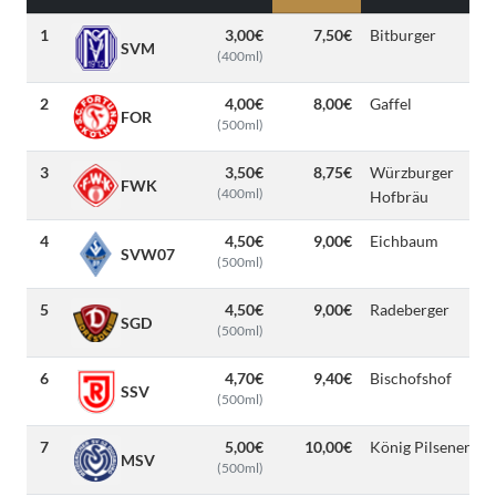
1
3,00€
7,50€
Bitburger
SVM
(400ml)
2
4,00€
8,00€
Gaffel
FOR
(500ml)
3
3,50€
8,75€
Würzburger
FWK
(400ml)
Hofbräu
4
4,50€
9,00€
Eichbaum
SVW07
(500ml)
5
4,50€
9,00€
Radeberger
SGD
(500ml)
6
4,70€
9,40€
Bischofshof
SSV
(500ml)
7
5,00€
10,00€
König Pilsener
MSV
(500ml)