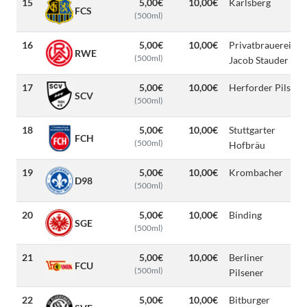
15
5,00€
10,00€
Karlsberg
FCS
(500ml)
16
5,00€
10,00€
Privatbrauerei
RWE
(500ml)
Jacob Stauder
17
5,00€
10,00€
Herforder Pils
SCV
(500ml)
18
5,00€
10,00€
Stuttgarter
FCH
(500ml)
Hofbräu
19
5,00€
10,00€
Krombacher
D98
(500ml)
20
5,00€
10,00€
Binding
SGE
(500ml)
21
5,00€
10,00€
Berliner
FCU
(500ml)
Pilsener
22
5,00€
10,00€
Bitburger