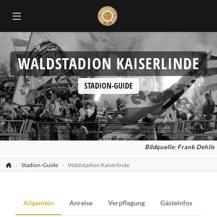
WALDSTADION KAISERLINDE
STADION-GUIDE
Bildquelle: Frank Dehlis
Stadion-Guide
Waldstadion Kaiserlinde
Allgemein
Anreise
Verpflegung
Gästeinfos