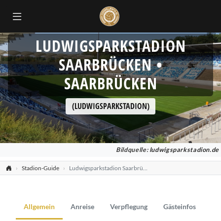
LUDWIGSPARKSTADION
SAARBRÜCKEN •
SAARBRÜCKEN
(LUDWIGSPARKSTADION)
Bildquelle:
ludwigsparkstadion.de
Stadion-Guide
Ludwigsparkstadion Saarbrücken
Allgemein
Anreise
Verpflegung
Gästeinfos