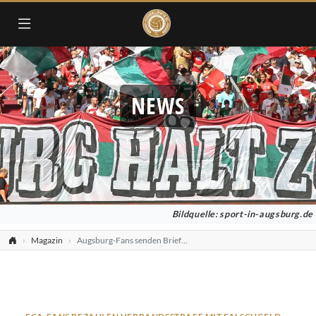
NEWS
Bildquelle: sport-in-augsburg.de
Magazin
Augsburg-Fans senden Briefe mit Falschgeld an DFB-Zentrale