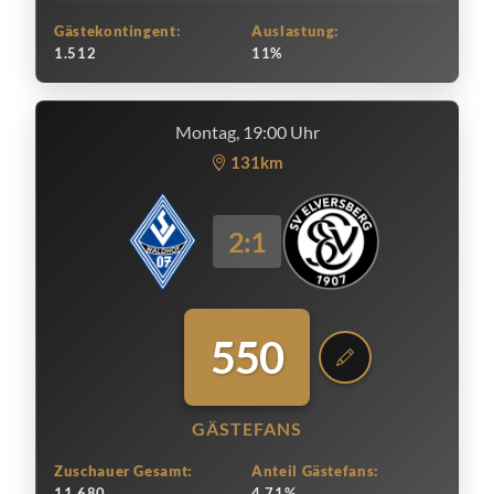
Gästekontingent:
Auslastung:
1.512
11%
Montag, 19:00 Uhr
131km
2:1
550
GÄSTEFANS
Zuschauer Gesamt:
Anteil Gästefans:
11.680
4.71%