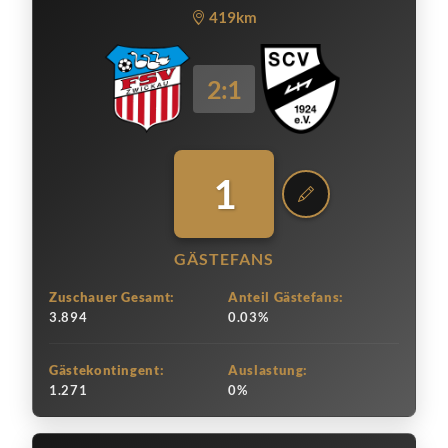
419km
2:1
1
GÄSTEFANS
Zuschauer Gesamt:
Anteil Gästefans:
3.894
0.03%
Gästekontingent:
Auslastung:
1.271
0%