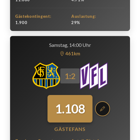
Gästekontingent:
Auslastung:
1.900
29%
Samstag, 14:00 Uhr
461km
1:2
1.108
GÄSTEFANS