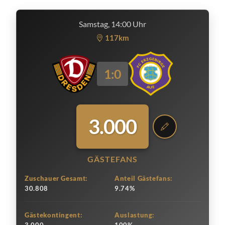
Samstag, 14:00 Uhr
117km
1:0
3.000
GÄSTEFANS
Zuschauer Gesamt:
Anteil Gästefans:
30.808
9.74%
Gästekontingent:
Auslastung: