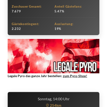
Zuschauer Gesamt:
Anteil Gästefans:
7.679
5.47%
Gästekontingent:
Auslastung:
2.232
19%
Legale Pyro das ganze Jahr bestellen:
zum Pyro-Shop!
Sonntag, 14:00 Uhr
254km