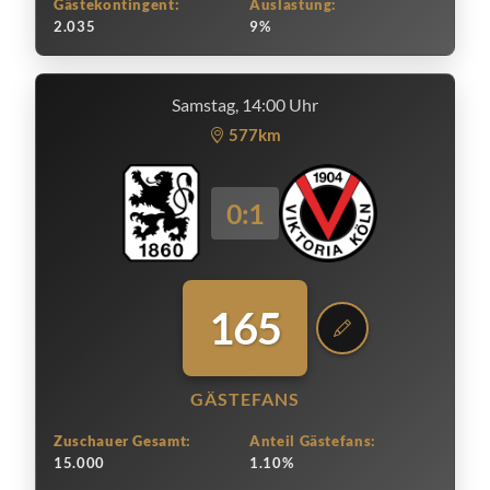
Gästekontingent:
Auslastung:
2.035
9%
Samstag, 14:00 Uhr
577km
0:1
165
GÄSTEFANS
Zuschauer Gesamt:
Anteil Gästefans:
15.000
1.10%