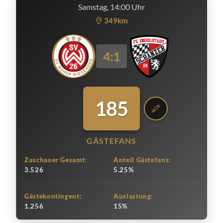
Samstag, 14:00 Uhr
349km
4:1
185
GÄSTEFANS
Zuschauer Gesamt:
Anteil Gästefans:
3.526
5.25%
Gästekontingent:
Auslastung:
1.256
15%