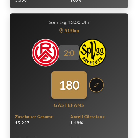
3.000
100%
Sonntag, 13:00 Uhr
515km
2:0
180
GÄSTEFANS
Zuschauer Gesamt:
Anteil Gästefans:
15.297
1.18%