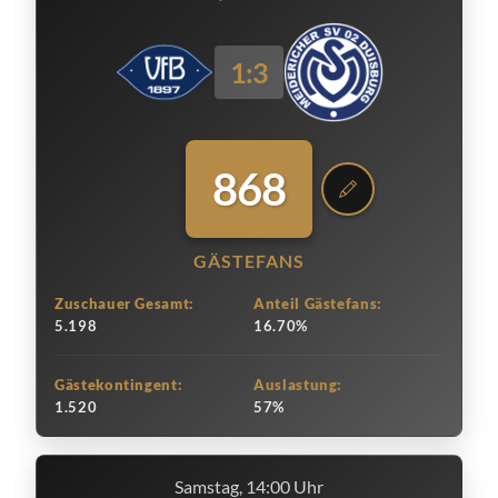
1:3
868
GÄSTEFANS
Zuschauer Gesamt:
Anteil Gästefans:
5.198
16.70%
Gästekontingent:
Auslastung:
1.520
57%
Samstag, 14:00 Uhr