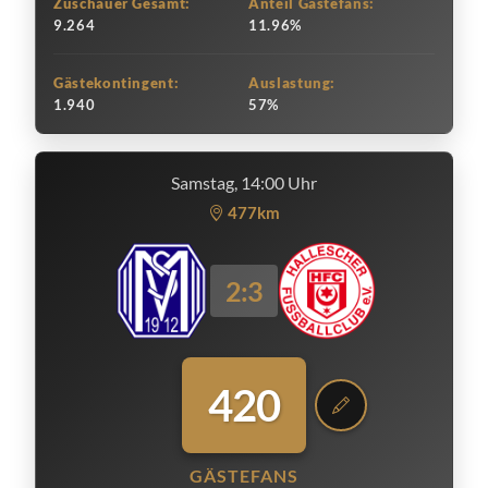
Zuschauer Gesamt:
Anteil Gästefans:
9.264
11.96%
Gästekontingent:
Auslastung:
1.940
57%
Samstag, 14:00 Uhr
477km
2:3
420
GÄSTEFANS