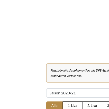
Fussballmafia.de dokumentiert alle DFB-Straf
geahndeten Vorfälle dar!
Alle
1. Liga
2. Liga
3