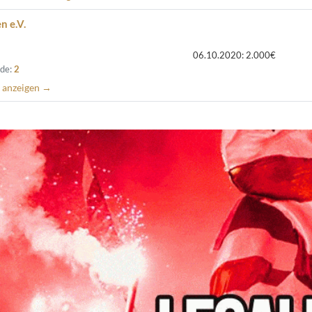
 e.V.
06.10.2020: 2.000€
de:
2
D anzeigen →