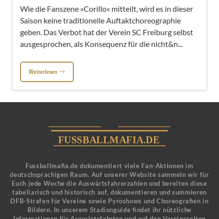
Wie die Fanszene »Corillo« mitteilt, wird es in dieser
Saison keine traditionelle Auftaktchoreographie
geben. Das Verbot hat der Verein SC Freiburg selbst
ausgesprochen, als Konsequenz für die nicht&n...
Weiterlesen
Fussballmafia.de dokumentiert viele Fan-Aktionen im
deutschsprachigen Raum. Auf unserer Website sammeln wir für
Euch jede Woche die Auswärtsfahrerzahlen und bereiten diese
tabellarisch und historisch auf, dokumentieren und summieren
DFB-Strafen für Vereine sowie Pyroshows und Choreografien in
Bildern. In unserem Stadionguide findet ihr nützliche
Informationen für Auswärtsfahrten und auf den Vereinsseiten