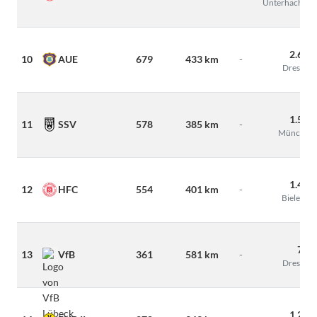
Unterhaching
2.655
10
AUE
679
433 km
-
Dresden
1.500
11
SSV
578
385 km
-
München
1.480
12
HFC
554
401 km
-
Bielefeld
790
13
VfB
361
581 km
-
Dresden
1.200