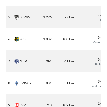
4.000
5
SCP06
1.296
379 km
-
Köln
3.800
6
FCS
1.087
400 km
-
Mannheim
3.500
7
MSV
941
361 km
-
Bielefeld
3.000
8
SVW07
881
331 km
-
Sandhausen
2.000
9
SSV
713
402 km
-