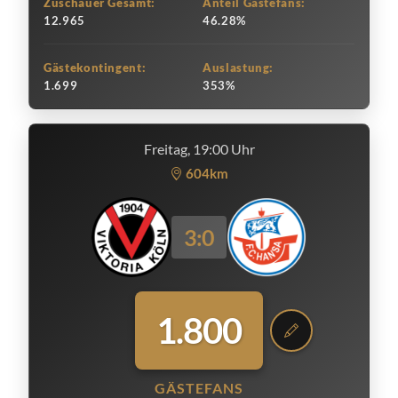
Zuschauer Gesamt:
Anteil Gästefans:
12.965
46.28%
Gästekontingent:
Auslastung:
1.699
353%
Freitag, 19:00 Uhr
604km
3:0
1.800
GÄSTEFANS