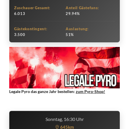
Zuschauer Gesamt:
Anteil Gästefans:
6.013
29.94%
Gästekontingent:
Auslastung:
3.500
51%
Legale Pyro das ganze Jahr bestellen:
zum Pyro-Shop!
Sonntag, 16:30 Uhr
645km