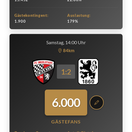
Gästekontingent:
Auslastung:
1.900
179%
Samstag, 14:00 Uhr
84km
1:2
6.000
GÄSTEFANS