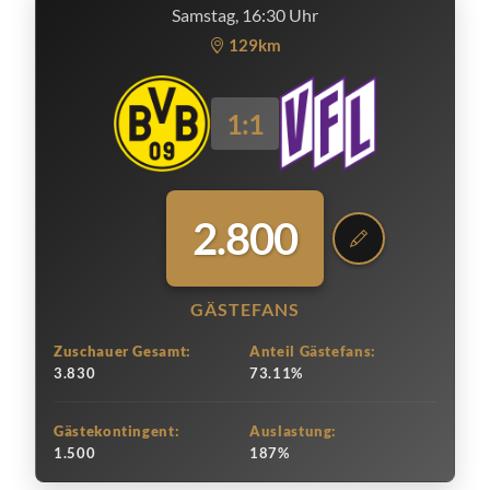
Samstag, 16:30 Uhr
129km
1:1
2.800
GÄSTEFANS
Zuschauer Gesamt:
Anteil Gästefans:
3.830
73.11%
Gästekontingent:
Auslastung:
1.500
187%