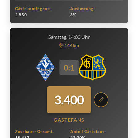
Gästekontingent:
Auslastung:
2.850
3%
Samstag, 14:00 Uhr
144km
0:1
3.400
GÄSTEFANS
Zuschauer Gesamt:
Anteil Gästefans:
15.452
22.00%