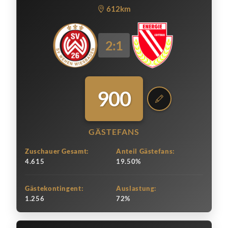
612km
2:1
900
GÄSTEFANS
Zuschauer Gesamt:
Anteil Gästefans:
4.615
19.50%
Gästekontingent:
Auslastung:
1.256
72%