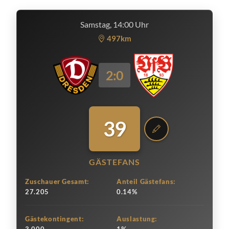
Samstag, 14:00 Uhr
497km
2:0
39
GÄSTEFANS
Zuschauer Gesamt:
Anteil Gästefans:
27.205
0.14%
Gästekontingent:
Auslastung: