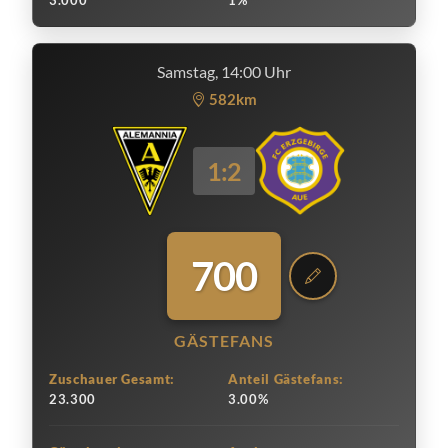
3.000
1%
Samstag, 14:00 Uhr
582km
1:2
700
GÄSTEFANS
Zuschauer Gesamt:
Anteil Gästefans:
23.300
3.00%