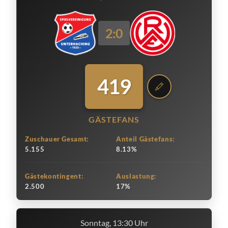
2:0
419
GÄSTEFANS
Zuschauer Gesamt:
Anteil Gästefans:
5.155
8.13%
Gästekontingent:
Auslastung:
2.500
17%
Sonntag, 13:30 Uhr