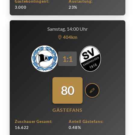
Gästekontingent:
Auslastung:
3.000
23%
Samstag, 14:00 Uhr
404km
1:1
80
GÄSTEFANS
Zuschauer Gesamt:
Anteil Gästefans:
16.622
0.48%