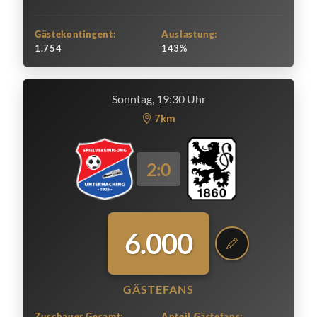
Gästekontingent:
Auslastung:
1.754
143%
Sonntag, 19:30 Uhr
7km
2:0
6.000
GÄSTEFANS
Zuschauer Gesamt:
Anteil Gästefans: