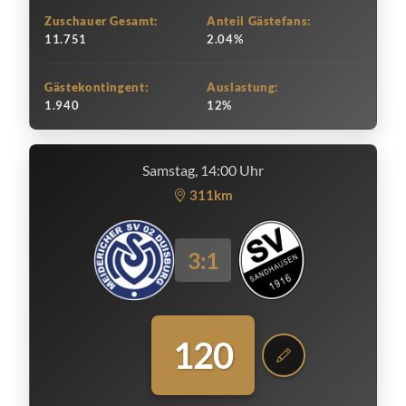
Zuschauer Gesamt:
Anteil Gästefans:
11.751
2.04%
Gästekontingent:
Auslastung:
1.940
12%
Samstag, 14:00 Uhr
311km
3:1
120