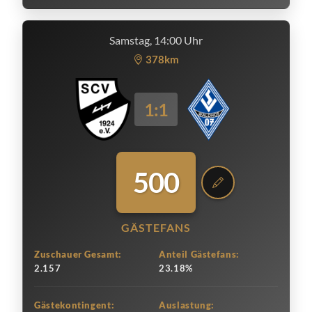
Samstag, 14:00 Uhr
378km
1:1
500
GÄSTEFANS
Zuschauer Gesamt:
Anteil Gästefans:
2.157
23.18%
Gästekontingent:
Auslastung: