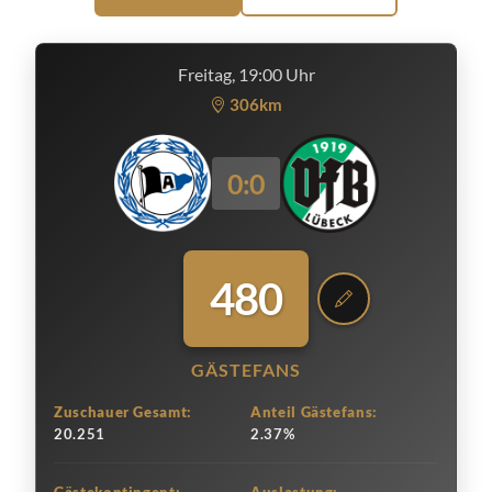
Freitag, 19:00 Uhr
306km
0:0
480
GÄSTEFANS
Zuschauer Gesamt:
Anteil Gästefans:
20.251
2.37%