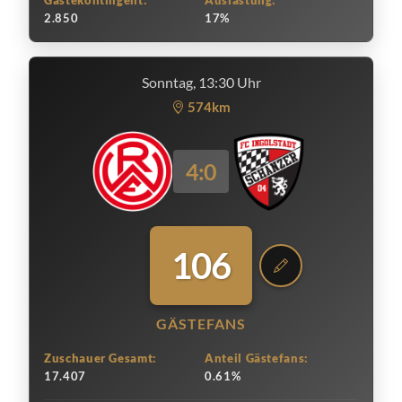
Gästekontingent:
Auslastung:
2.850
17%
Sonntag, 13:30 Uhr
574km
4:0
106
GÄSTEFANS
Zuschauer Gesamt:
Anteil Gästefans:
17.407
0.61%