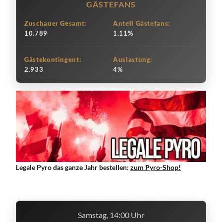
GÄSTEFANS
Zuschauer Gesamt:
Anteil Gästefans:
10.789
1.11%
Gästekontingent:
Auslastung:
2.933
4%
Legale Pyro das ganze Jahr bestellen:
zum Pyro-Shop!
Samstag, 14:00 Uhr