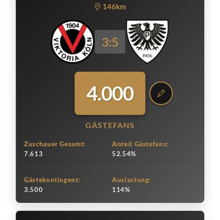
146km
3:5
4.000
GÄSTEFANS
Zuschauer Gesamt:
Anteil Gästefans:
7.613
52.54%
Gästekontingent:
Auslastung:
3.500
114%