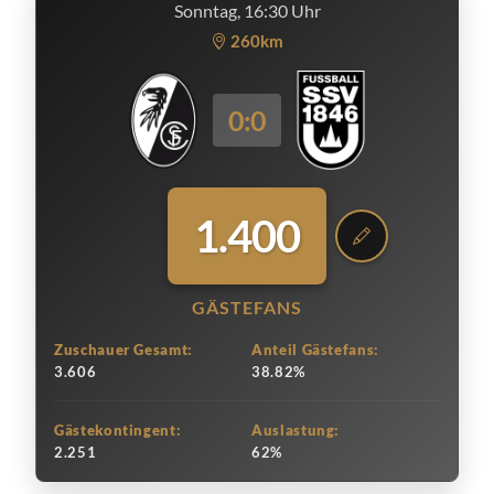
Sonntag, 16:30 Uhr
260km
0:0
1.400
GÄSTEFANS
Zuschauer Gesamt:
Anteil Gästefans:
3.606
38.82%
Gästekontingent:
Auslastung:
2.251
62%