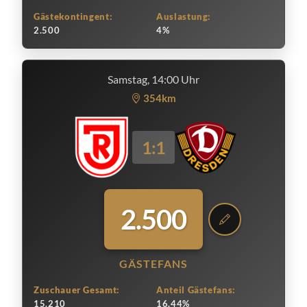
Gästekontingent:
Auslastung:
2.500
4%
Samstag, 14:00 Uhr
354km
1:1
2.500
GÄSTEFANS
Zuschauer Gesamt:
Anteil Gästefans:
15.210
16.44%