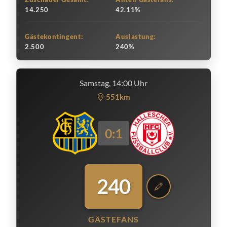
14.250
42.11%
Gästekontingent:
Auslastung:
2.500
240%
Samstag, 14:00 Uhr
551km
0:1
240
GÄSTEFANS