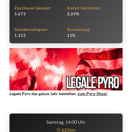
Zuschauer Gesamt:
Anteil Gästefans:
5.673
2.29%
Gästekontingent:
Auslastung:
1.153
11%
Legale Pyro das ganze Jahr bestellen:
zum Pyro-Shop!
Samstag, 14:00 Uhr
625km