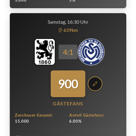
3.000
5%
Samstag, 16:30 Uhr
639km
4:1
900
GÄSTEFANS
Zuschauer Gesamt:
Anteil Gästefans:
15.000
6.00%