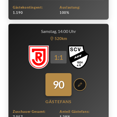
Gästekontingent:
Auslastung:
1.190
100%
Samstag, 14:00 Uhr
520km
1:1
90
GÄSTEFANS
Zuschauer Gesamt:
Anteil Gästefans:
7.057
1.28%