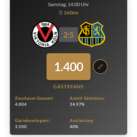
Samstag, 14:00 Uhr
260km
2:5
1.400
GÄSTEFANS
Zuschauer Gesamt:
Anteil Gästefans:
4.004
34.97%
Gästekontingent:
Auslastung:
3.500
40%