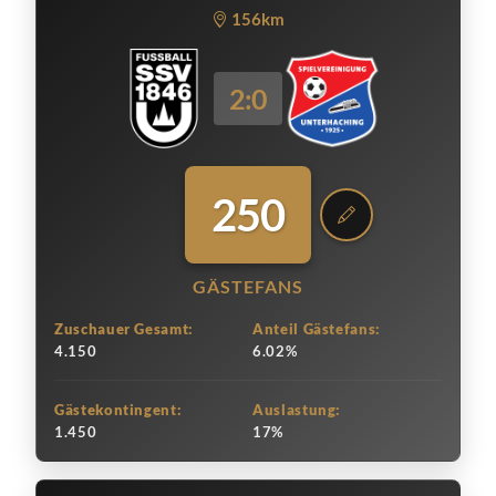
156km
2:0
250
GÄSTEFANS
Zuschauer Gesamt:
Anteil Gästefans:
4.150
6.02%
Gästekontingent:
Auslastung:
1.450
17%