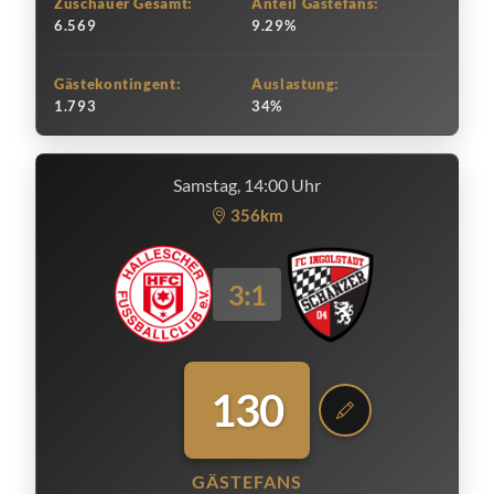
Zuschauer Gesamt:
Anteil Gästefans:
6.569
9.29%
Gästekontingent:
Auslastung:
1.793
34%
Samstag, 14:00 Uhr
356km
3:1
130
GÄSTEFANS