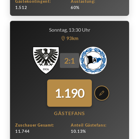
Gästekontingent:
Auslastung:
1.512
60%
Sonntag, 13:30 Uhr
93km
2:1
1.190
GÄSTEFANS
Zuschauer Gesamt:
Anteil Gästefans:
11.744
10.13%