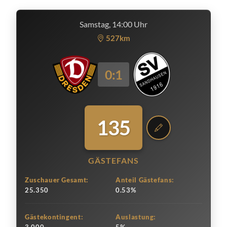
Samstag, 14:00 Uhr
527km
0:1
135
GÄSTEFANS
Zuschauer Gesamt:
Anteil Gästefans:
25.350
0.53%
Gästekontingent:
Auslastung: