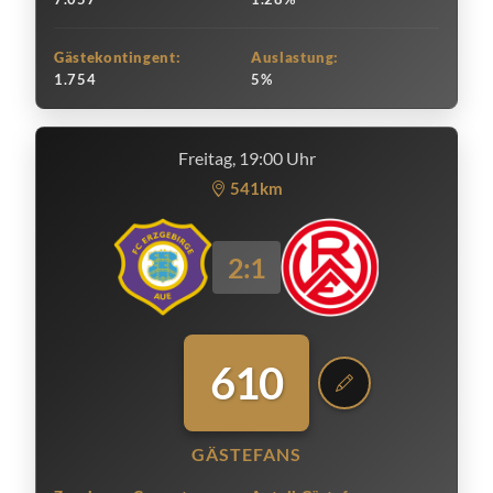
Gästekontingent:
Auslastung:
1.754
5%
Freitag, 19:00 Uhr
541km
2:1
610
GÄSTEFANS