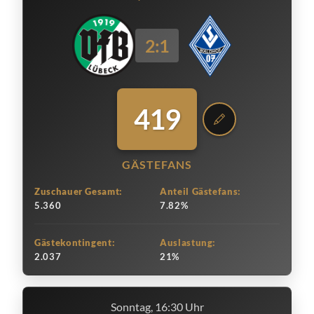
2:1
419
GÄSTEFANS
Zuschauer Gesamt:
Anteil Gästefans:
5.360
7.82%
Gästekontingent:
Auslastung:
2.037
21%
Sonntag, 16:30 Uhr