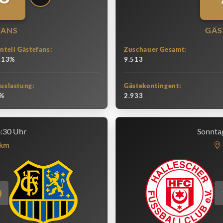
FANS
GÄS
nteil Gästefans:
Zuschauer Gesamt:
.13%
9.513
uslastung:
Gästekontingent:
%
2.933
6:30 Uhr
Sonntag
km
0