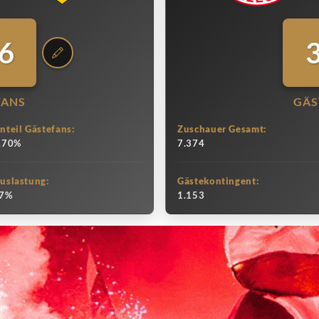
6
FANS
GÄS
nteil Gästefans:
Zuschauer Gesamt:
.70%
7.374
uslastung:
Gästekontingent:
7%
1.153