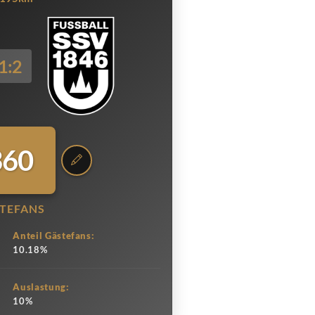
1:2
360
TEFANS
Anteil Gästefans:
10.18%
Auslastung:
10%