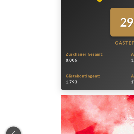
29
GÄSTE
Zuschauer Gesamt:
A
8.006
3
Gästekontingent:
A
1.793
1