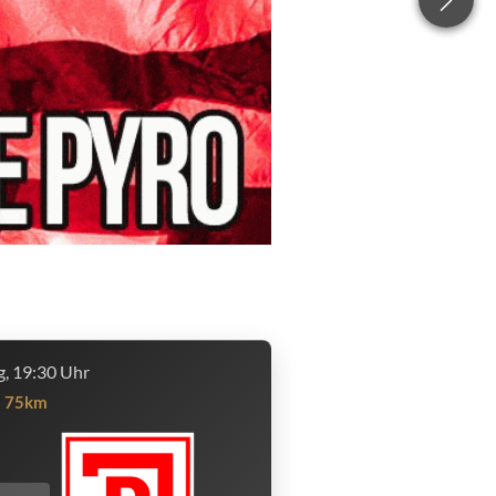
, 19:30 Uhr
75km