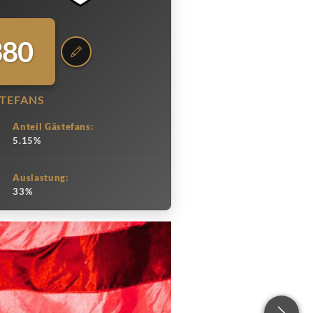
380
TEFANS
Anteil Gästefans:
5.15%
Auslastung:
33%