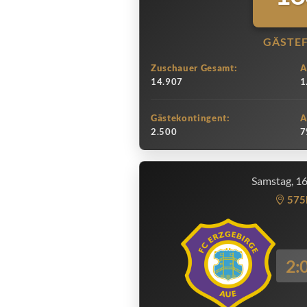
GÄSTE
Zuschauer Gesamt:
A
14.907
1
Gästekontingent:
A
2.500
7
Samstag, 1
575
2: