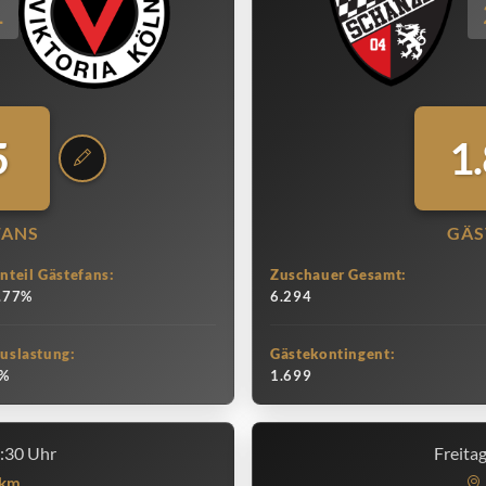
1
5
1
FANS
GÄS
nteil Gästefans:
Zuschauer Gesamt:
.77%
6.294
uslastung:
Gästekontingent:
%
1.699
3:30 Uhr
Freita
km