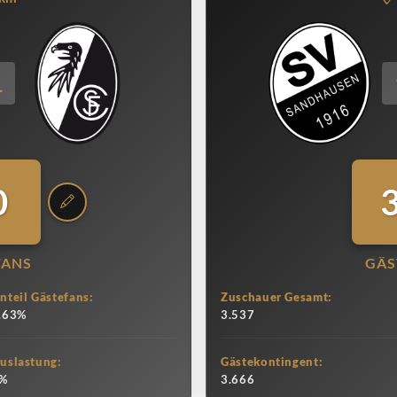
1
0
FANS
GÄS
nteil Gästefans:
Zuschauer Gesamt:
.63%
3.537
uslastung:
Gästekontingent:
%
3.666