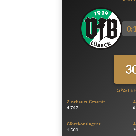
0:
3
GÄSTE
Zuschauer Gesamt:
A
4.747
0
Gästekontingent:
A
1.500
2