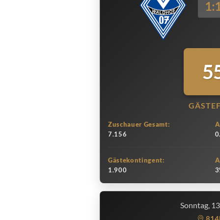
1:
5
GÄSTE
Zuschauer Gesamt:
A
7.156
0
Gästekontingent:
A
1.900
3
Sonntag, 1
814