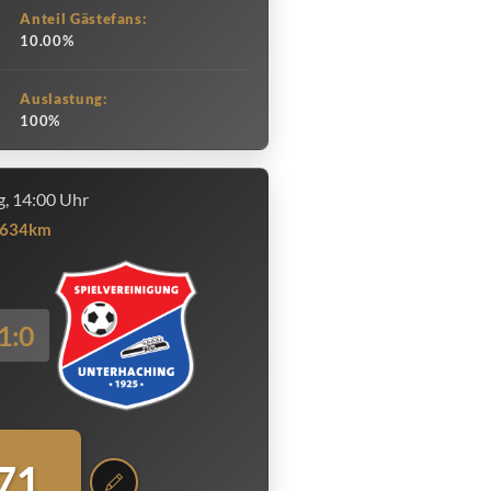
Anteil Gästefans:
10.00%
Auslastung:
100%
, 14:00 Uhr
634km
1:0
71