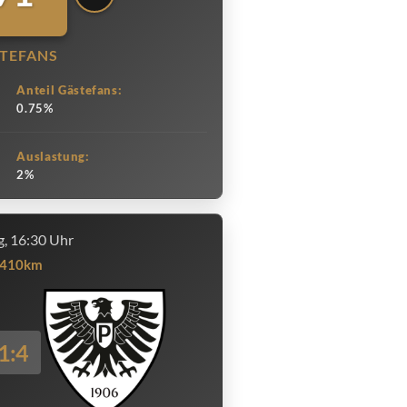
TEFANS
Anteil Gästefans:
0.75%
Auslastung:
2%
, 16:30 Uhr
410km
1:4