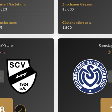
nteil Gästefans:
Zuschauer Gesamt:
.32%
15.000
uslastung:
Gästekontingent:
%
1.500
4:00 Uhr
Samstag
km
5
8