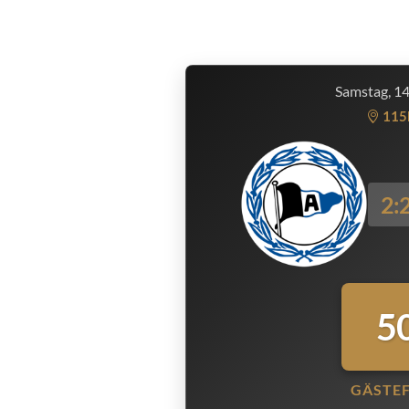
Samstag, 1
115
2:
5
GÄSTE