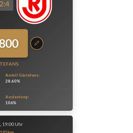
2:4
.800
TEFANS
Anteil Gästefans:
28.60%
Auslastung:
106%
g, 19:00 Uhr
195km