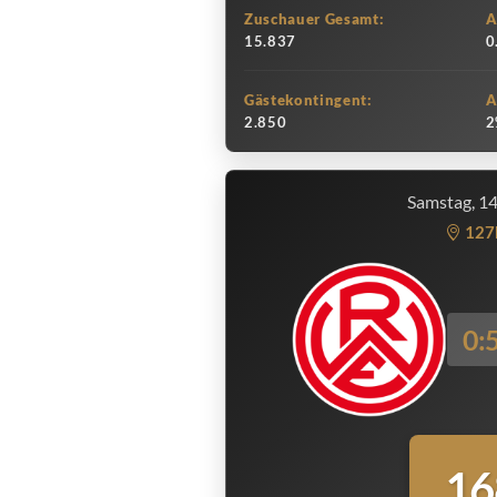
Zuschauer Gesamt:
A
15.837
0
Gästekontingent:
A
2.850
2
Samstag, 1
127
0:
16