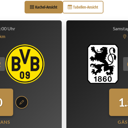
Kachel-Ansicht
Tabellen-Ansicht
4:00 Uhr
Samstag
km
2
0
1
FANS
GÄS