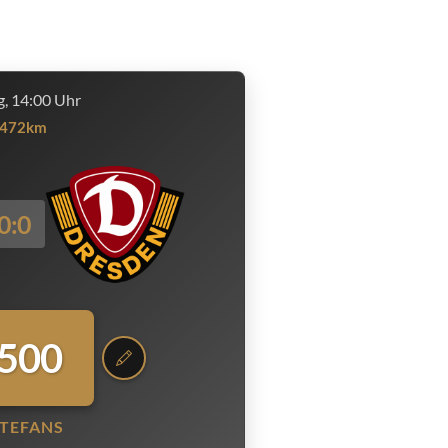
, 14:00 Uhr
472km
0:0
.500
TEFANS