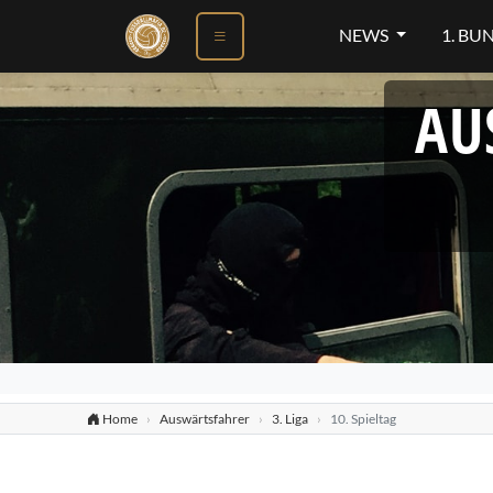
NEWS
1. BU
AU
Home
Auswärtsfahrer
3. Liga
10. Spieltag