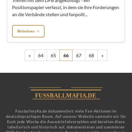
Treffen mit dem DFB angekündigt - ein
Positionspapier verfasst, in dem sie ihre Forderungen
an die Verbände stellen und fanpolit...
Weiterlesen
«
64
65
66
67
68
»
Fussballmafia.de dokumentiert viele Fan-Aktionen im
deutschsprachigen Raum. Auf unserer Website sammeln wir für
Euch jede Woche die Auswärtsfahrerzahlen und bereiten diese
tabellarisch und historisch auf, dokumentieren und summieren