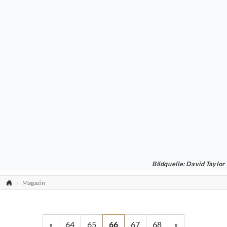
Bildquelle: David Taylor
Magazin
«
64
65
66
67
68
»