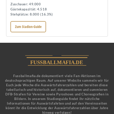
Zuschauer: 49.000
Gästekapazität: 4.518
Stehplätze: 8.000 (16.3%)
Zum Stadion-Guide
Fussballmafia.de dokumentiert viele Fan-Aktionen im
deutschsprachigen Raum. Auf unserer Website sammeln wir für
Euch jede Woche die Auswärtsfahrerzahlen und bereiten diese
tabellarisch und historisch auf, dokumentieren und summieren
DFB-Strafen für Vereine sowie Pyroshows und Choreografien in
Bildern. In unserem Stadionguide findet ihr nützliche
Informationen für Auswärtsfahrten und auf den Vereinsseiten
könnt ihr die Entwicklung der Auswärtsfahrerzahlen über Jahre
hinweg verfolgen!