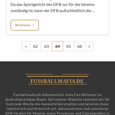
Da das Sportgericht des DFB nur für die Vereine
zuständig ist, kann der DFB außschließlich die ...
Weiterlesen
«
62
63
64
65
66
»
Fussballmafia.de dokumentiert viele Fan-Aktionen im
deutschsprachigen Raum. Auf unserer Website sammeln wir für
Euch jede Woche die Auswärtsfahrerzahlen und bereiten diese
tabellarisch und historisch auf, dokumentieren und summieren
DFB-Strafen für Vereine sowie Pyroshows und Choreografien in