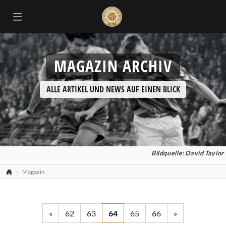
MAGAZIN ARCHIV
ALLE ARTIKEL UND NEWS AUF EINEN BLICK
Bildquelle: David Taylor
Magazin
«
62
63
64
65
66
»