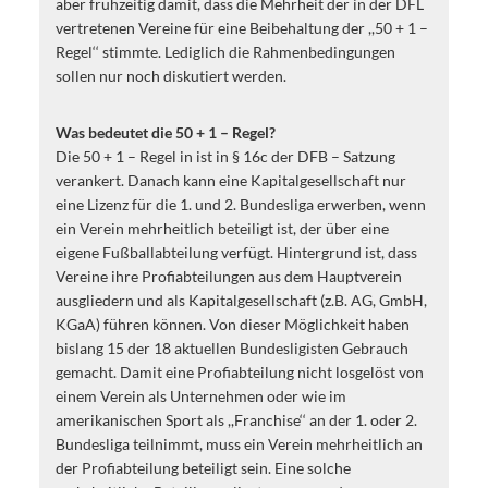
aber frühzeitig damit, dass die Mehrheit der in der DFL
vertretenen Vereine für eine Beibehaltung der ,,50 + 1 –
Regel‘‘ stimmte. Lediglich die Rahmenbedingungen
sollen nur noch diskutiert werden.
Was bedeutet die 50 + 1 – Regel?
Die 50 + 1 – Regel in ist in § 16c der DFB – Satzung
verankert. Danach kann eine Kapitalgesellschaft nur
eine Lizenz für die 1. und 2. Bundesliga erwerben, wenn
ein Verein mehrheitlich beteiligt ist, der über eine
eigene Fußballabteilung verfügt. Hintergrund ist, dass
Vereine ihre Profiabteilungen aus dem Hauptverein
ausgliedern und als Kapitalgesellschaft (z.B. AG, GmbH,
KGaA) führen können. Von dieser Möglichkeit haben
bislang 15 der 18 aktuellen Bundesligisten Gebrauch
gemacht. Damit eine Profiabteilung nicht losgelöst von
einem Verein als Unternehmen oder wie im
amerikanischen Sport als ,,Franchise‘‘ an der 1. oder 2.
Bundesliga teilnimmt, muss ein Verein mehrheitlich an
der Profiabteilung beteiligt sein. Eine solche