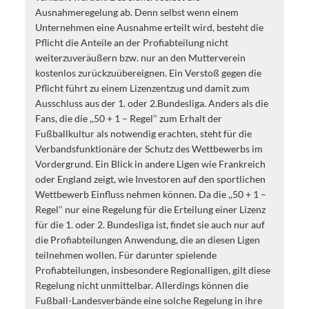
Ausnahmeregelung ab. Denn selbst wenn einem
Unternehmen eine Ausnahme erteilt wird, besteht die
Pflicht die Anteile an der Profiabteilung nicht
weiterzuveräußern bzw. nur an den Mutterverein
kostenlos zurückzuübereignen. Ein Verstoß gegen die
Pflicht führt zu einem Lizenzentzug und damit zum
Ausschluss aus der 1. oder 2.Bundesliga. Anders als die
Fans, die die ,,50 + 1 – Regel‘‘ zum Erhalt der
Fußballkultur als notwendig erachten, steht für die
Verbandsfunktionäre der Schutz des Wettbewerbs im
Vordergrund. Ein Blick in andere Ligen wie Frankreich
oder England zeigt, wie Investoren auf den sportlichen
Wettbewerb Einfluss nehmen können. Da die ,,50 + 1 –
Regel‘‘ nur eine Regelung für die Erteilung einer Lizenz
für die 1. oder 2. Bundesliga ist, findet sie auch nur auf
die Profiabteilungen Anwendung, die an diesen Ligen
teilnehmen wollen. Für darunter spielende
Profiabteilungen, insbesondere Regionalligen, gilt diese
Regelung nicht unmittelbar. Allerdings können die
Fußball-Landesverbände eine solche Regelung in ihre