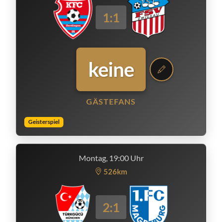
1:1
keine
GÄSTEFANS
Geisterspiel
Montag, 19:00 Uhr
526km
2:1