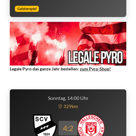
Geisterspiel
Legale Pyro das ganze Jahr bestellen:
zum Pyro-Shop!
Sonntag, 14:00 Uhr
329km
4:2