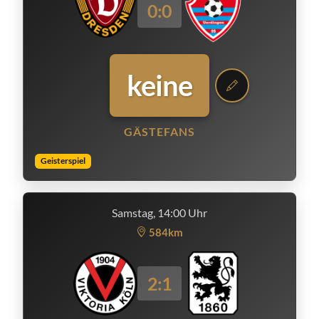
0:0
keine
GÄSTEFANS
Geisterspiel
Samstag, 14:00 Uhr
584km
2:1