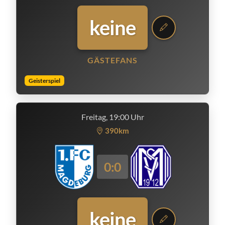
keine
GÄSTEFANS
Geisterspiel
Freitag, 19:00 Uhr
390km
0:0
keine