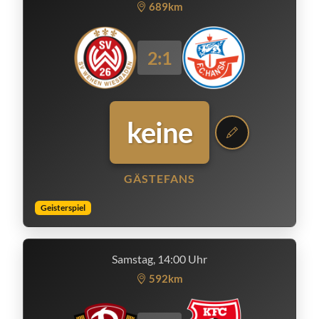
689km
2:1
keine
GÄSTEFANS
Geisterspiel
Samstag, 14:00 Uhr
592km