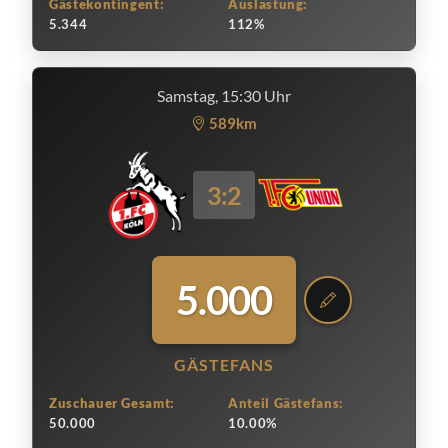
Gästekontingent:
Auslastung:
5.344
112%
Samstag, 15:30 Uhr
589km
3:2
5.000
GÄSTEFANS
Zuschauer Gesamt:
Anteil Gästefans:
50.000
10.00%