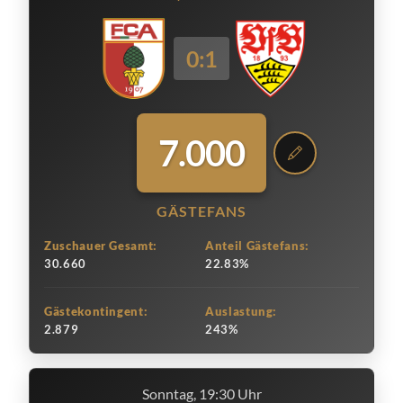
0:1
7.000
GÄSTEFANS
Zuschauer Gesamt:
Anteil Gästefans:
30.660
22.83%
Gästekontingent:
Auslastung:
2.879
243%
Sonntag, 19:30 Uhr