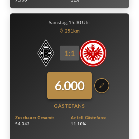
7.500
11%
Samstag, 15:30 Uhr
251km
1:1
6.000
GÄSTEFANS
Zuschauer Gesamt:
Anteil Gästefans:
54.042
11.10%