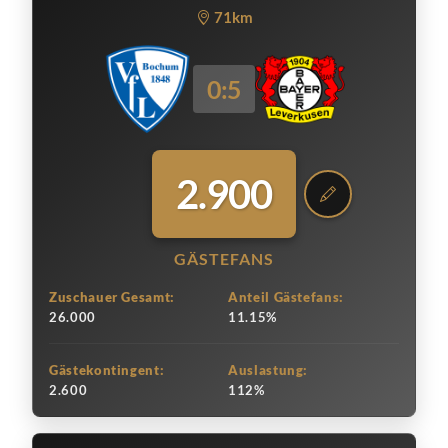
71km
0:5
2.900
GÄSTEFANS
Zuschauer Gesamt:
Anteil Gästefans:
26.000
11.15%
Gästekontingent:
Auslastung:
2.600
112%