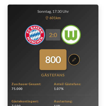
Sonntag, 17:30 Uhr
601km
2:0
800
GÄSTEFANS
Zuschauer Gesamt:
Anteil Gästefans:
75.000
1.07%
Gästekontingent:
Auslastung: