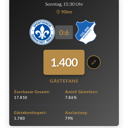
Sonntag, 15:30 Uhr
90km
0:6
1.400
GÄSTEFANS
Zuschauer Gesamt:
Anteil Gästefans:
17.810
7.86%
Gästekontingent:
Auslastung:
1.780
79%