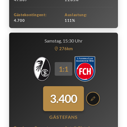
Gästekontingent:
Auslastung:
4.700
111%
Samstag, 15:30 Uhr
276km
1:1
3.400
GÄSTEFANS