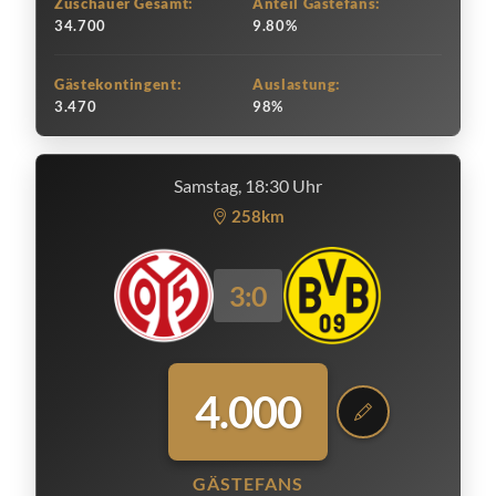
Zuschauer Gesamt:
Anteil Gästefans:
34.700
9.80%
Gästekontingent:
Auslastung:
3.470
98%
Samstag, 18:30 Uhr
258km
3:0
4.000
GÄSTEFANS