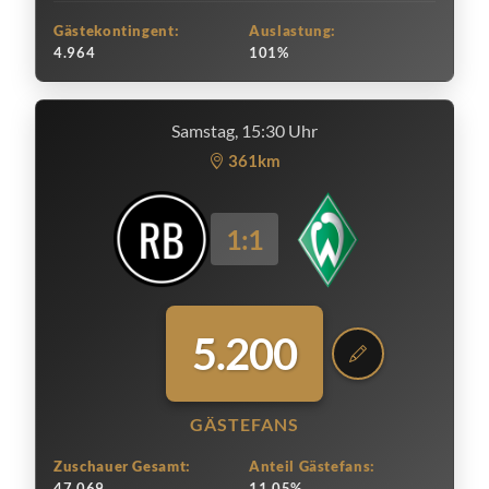
Gästekontingent:
Auslastung:
4.964
101%
Samstag, 15:30 Uhr
361km
1:1
5.200
GÄSTEFANS
Zuschauer Gesamt:
Anteil Gästefans:
47.069
11.05%