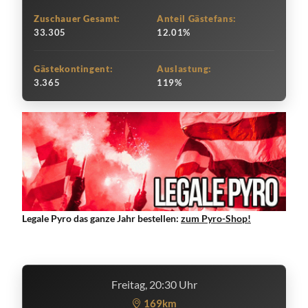
Zuschauer Gesamt:
Anteil Gästefans:
33.305
12.01%
Gästekontingent:
Auslastung:
3.365
119%
Legale Pyro das ganze Jahr bestellen:
zum Pyro-Shop!
Freitag, 20:30 Uhr
169km