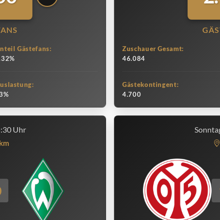
FANS
GÄS
nteil Gästefans:
Zuschauer Gesamt:
.32%
46.084
uslastung:
Gästekontingent:
3%
4.700
5:30 Uhr
Sonntag
km
0