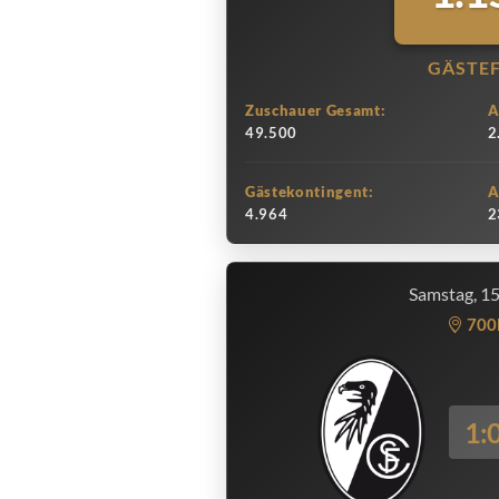
GÄSTE
Zuschauer Gesamt:
A
49.500
2
Gästekontingent:
A
4.964
2
Samstag, 1
700
1: