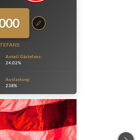
.000
TEFANS
Anteil Gästefans:
24.02%
Auslastung:
238%