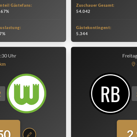
nteil Gästefans:
Zuschauer Gesamt:
.67%
54.042
uslastung:
Gästekontingent:
7%
5.344
5:30 Uhr
Freita
km
2
50
2