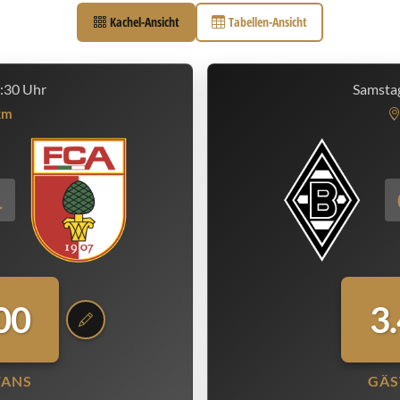
Kachel-Ansicht
Tabellen-Ansicht
7:30 Uhr
Samstag
km
1
00
3
FANS
GÄS