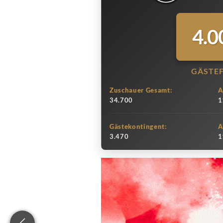
4.0
GÄSTE
Zuschauer Gesamt:
A
34.700
1
Gästekontingent:
A
3.470
1