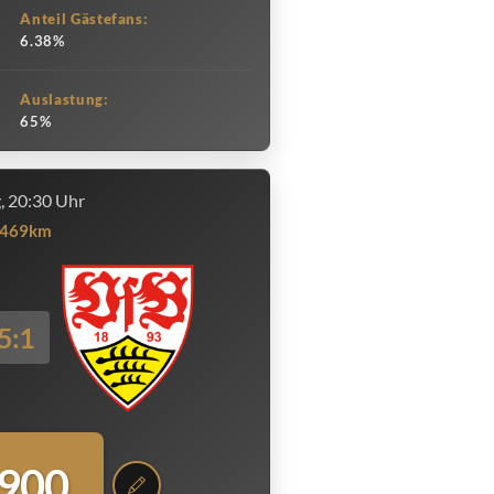
Anteil Gästefans:
6.38%
Auslastung:
65%
g, 20:30 Uhr
469km
5:1
.900