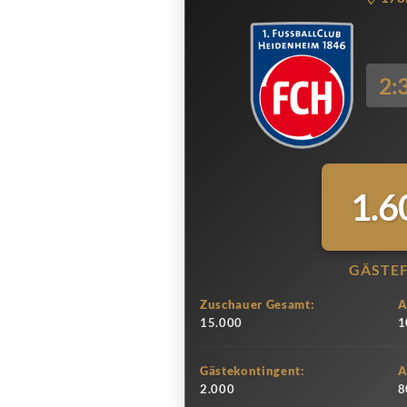
2:
1.6
GÄSTE
Zuschauer Gesamt:
A
15.000
1
Gästekontingent:
A
2.000
8