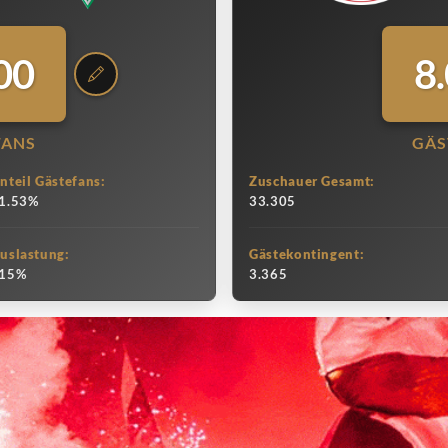
00
8
FANS
GÄS
nteil Gästefans:
Zuschauer Gesamt:
1.53%
33.305
uslastung:
Gästekontingent:
15%
3.365