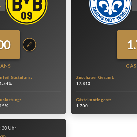
1
00
1
FANS
GÄS
nteil Gästefans:
Zuschauer Gesamt:
1.54%
17.810
uslastung:
Gästekontingent:
15%
1.700
5:30 Uhr
km