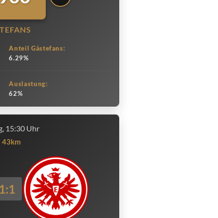
TEFANS
Anteil Gästefans:
6.29%
Auslastung:
62%
, 15:30 Uhr
43km
1:1