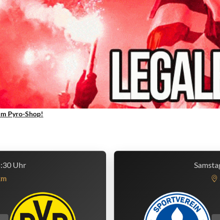
um Pyro-Shop!
5:30 Uhr
Samstag
km