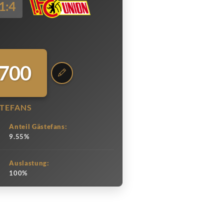
1:4
.700
TEFANS
Anteil Gästefans:
9.55%
Auslastung:
100%