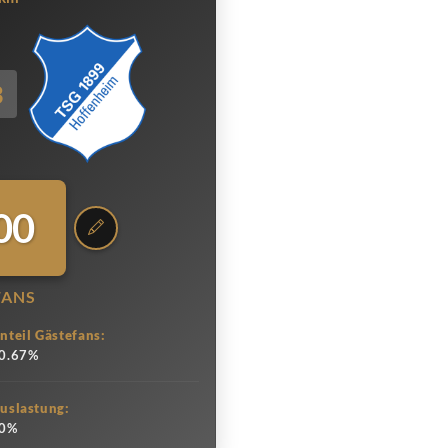
3
00
FANS
nteil Gästefans:
0.67%
uslastung:
0%