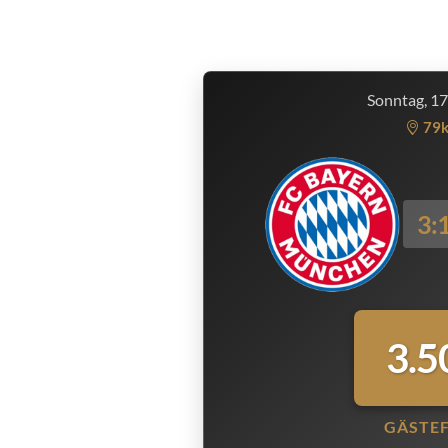
Sonntag, 1
79
3:
3.5
GÄSTE