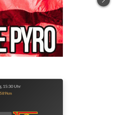
, 15:30 Uhr
589km