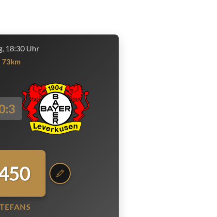
, 18:30 Uhr
73km
0:3
.450
TEFANS