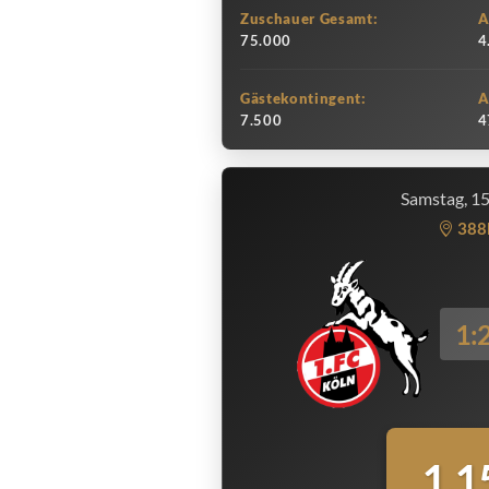
Zuschauer Gesamt:
A
75.000
4
Gästekontingent:
A
7.500
4
Samstag, 1
388
1:
1.1