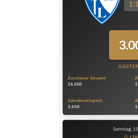
1:
3.0
GÄSTE
Zuschauer Gesamt:
A
26.000
1
Gästekontingent:
A
2.600
1
Samstag, 1
178