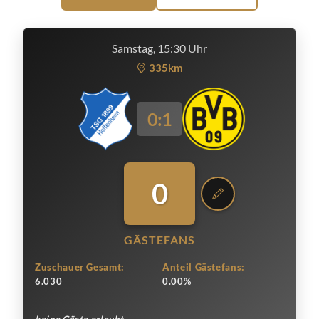
Samstag, 15:30 Uhr
335km
0:1
0
GÄSTEFANS
Zuschauer Gesamt:
Anteil Gästefans:
6.030
0.00%