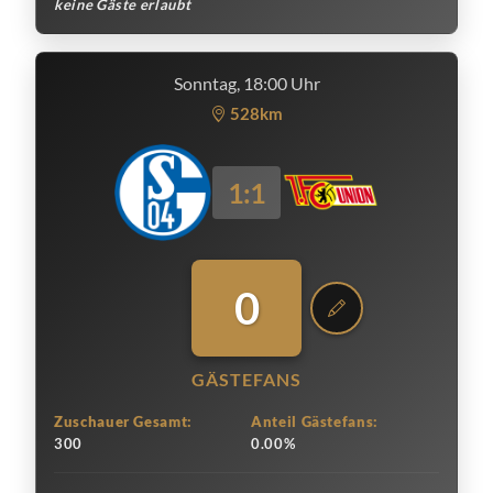
keine Gäste erlaubt
Sonntag, 18:00 Uhr
528km
1:1
0
GÄSTEFANS
Zuschauer Gesamt:
Anteil Gästefans:
300
0.00%