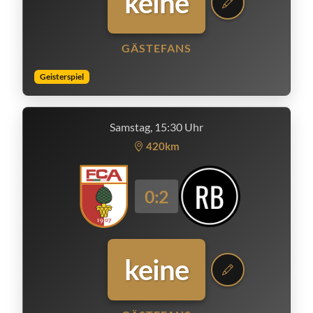
keine
GÄSTEFANS
Geisterspiel
Samstag, 15:30 Uhr
420km
0:2
keine