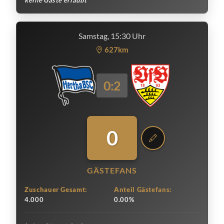
keine Gäste erlaubt
Samstag, 15:30 Uhr
627km
0:2
0
GÄSTEFANS
Zuschauer Gesamt:
Anteil Gästefans:
4.000
0.00%