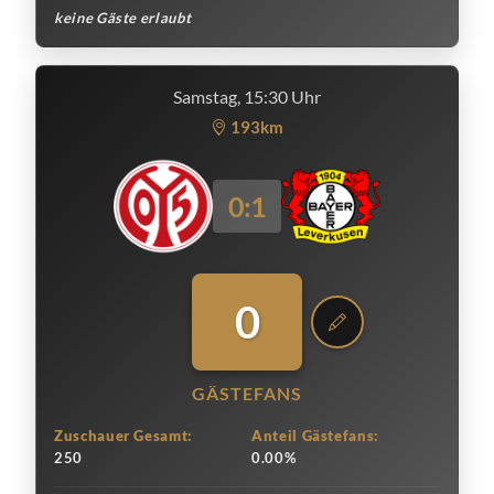
keine Gäste erlaubt
Samstag, 15:30 Uhr
193km
0:1
0
GÄSTEFANS
Zuschauer Gesamt:
Anteil Gästefans:
250
0.00%