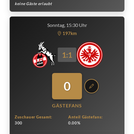
keine Gäste erlaubt
Sonntag, 15:30 Uhr
197km
1:1
0
GÄSTEFANS
Zuschauer Gesamt:
Anteil Gästefans:
300
0.00%