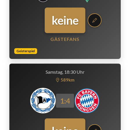
keine
GÄSTEFANS
Geisterspiel
Samstag, 18:30 Uhr
589km
1:4