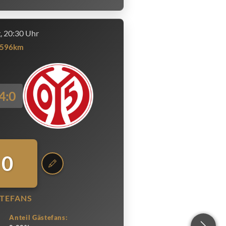
g, 20:30 Uhr
596km
4:0
0
TEFANS
Anteil Gästefans: