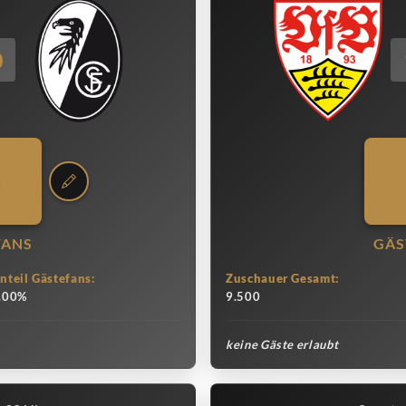
0
FANS
GÄS
nteil Gästefans:
Zuschauer Gesamt:
.00%
9.500
keine Gäste erlaubt