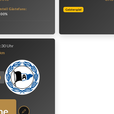
nteil Gästefans:
Geisterspiel
.00%
5:30 Uhr
km
0
ne