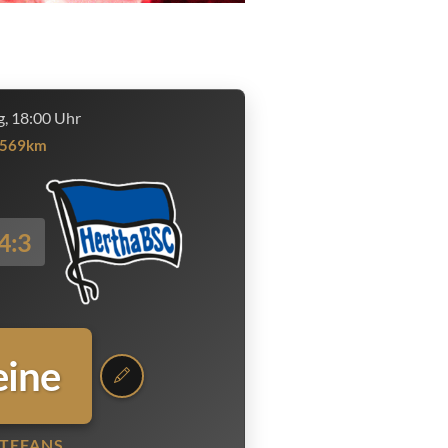
, 18:00 Uhr
569km
4:3
eine
TEFANS