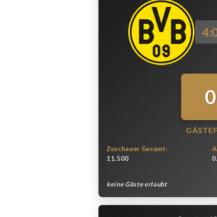
4:
0
GÄSTE
Zuschauer Gesamt:
A
11.500
0
keine Gäste erlaubt