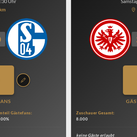
8:30 Uhr
Samstag
km
0
FANS
GÄS
nteil Gästefans:
Zuschauer Gesamt:
.00%
8.000
keine Gäste erlaubt