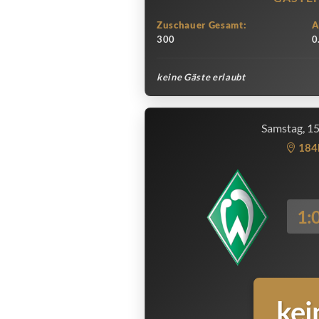
Zuschauer Gesamt:
A
300
0
keine Gäste erlaubt
Samstag, 1
184
1:
kei