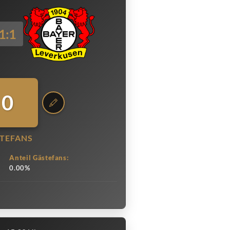
1:1
0
TEFANS
Anteil Gästefans:
0.00%