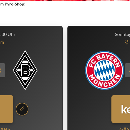
um Pyro-Shop!
5:30 Uhr
Sonntag
km
3
k
FANS
GÄS