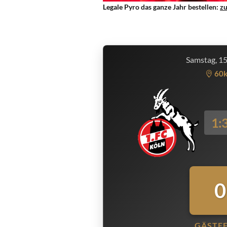
Legale Pyro das ganze Jahr bestellen:
z
Samstag, 1
60
1:
0
GÄSTE