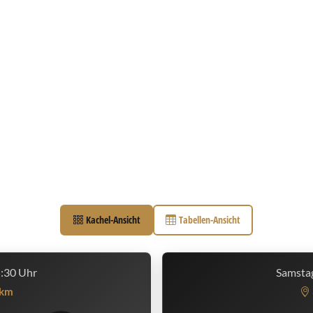
Kachel-Ansicht
Tabellen-Ansicht
5:30 Uhr
Samstag
km