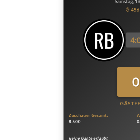
Samstag, 1
456
4:
0
GÄSTE
Zuschauer Gesamt:
A
8.500
0
keine Gäste erlaubt