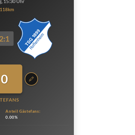
, 15:30 Uhr
118km
2:1
0
TEFANS
Anteil Gästefans:
0.00%