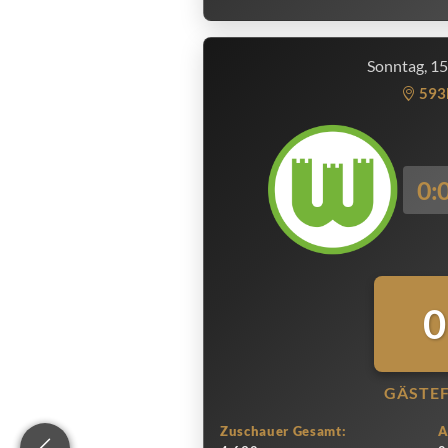
Sonntag, 1
593
0:
0
GÄSTE
Zuschauer Gesamt:
A