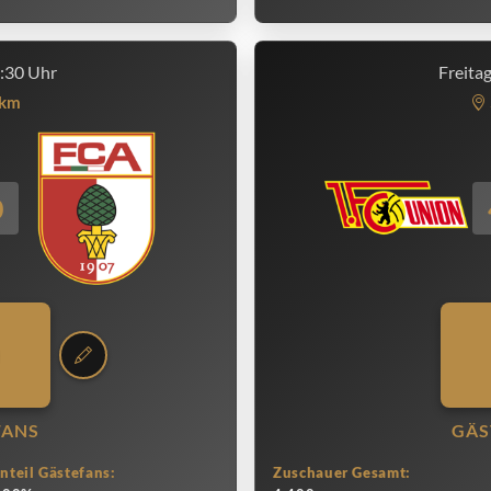
5:30 Uhr
Freita
km
0
FANS
GÄS
nteil Gästefans:
Zuschauer Gesamt: