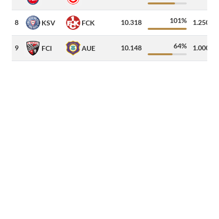
101%
8
10.318
1.250
KSV
FCK
64%
9
10.148
1.000
FCI
AUE