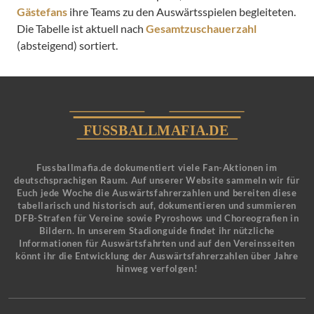
Gästefans
ihre Teams zu den Auswärtsspielen begleiteten.
Die Tabelle ist aktuell nach
Gesamtzuschauerzahl
(absteigend) sortiert.
Fussballmafia.de dokumentiert viele Fan-Aktionen im
deutschsprachigen Raum. Auf unserer Website sammeln wir für
Euch jede Woche die Auswärtsfahrerzahlen und bereiten diese
tabellarisch und historisch auf, dokumentieren und summieren
DFB-Strafen für Vereine sowie Pyroshows und Choreografien in
Bildern. In unserem Stadionguide findet ihr nützliche
Informationen für Auswärtsfahrten und auf den Vereinsseiten
könnt ihr die Entwicklung der Auswärtsfahrerzahlen über Jahre
hinweg verfolgen!