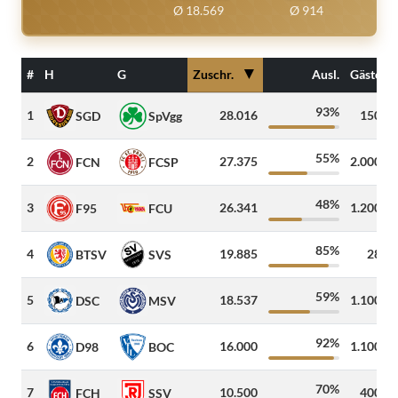
Ø 18.569
Ø 914
▼
#
H
G
Zuschr.
Ausl.
Gäste
93%
1
28.016
150
SGD
SpVgg
55%
2
27.375
2.000
FCN
FCSP
48%
3
26.341
1.200
F95
FCU
85%
4
19.885
28
BTSV
SVS
59%
5
18.537
1.100
DSC
MSV
92%
6
16.000
1.100
D98
BOC
70%
7
10.500
400
FCH
SSV