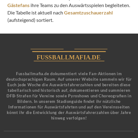
Gästefans
ihre Teams zu den Auswärtsspielen begleiteten.
Die Tabelle ist aktuell nach
Gesamtzuschauerzahl
(aufsteigend) sortiert.
Fussballmafia.de dokumentiert viele Fan-Aktionen im
deutschsprachigen Raum. Auf unserer Website sammeln wir für
Euch jede Woche die Auswärtsfahrerzahlen und bereiten diese
tabellarisch und historisch auf, dokumentieren und summieren
DFB-Strafen für Vereine sowie Pyroshows und Choreografien in
Bildern. In unserem Stadionguide findet ihr nützliche
Informationen für Auswärtsfahrten und auf den Vereinsseiten
könnt ihr die Entwicklung der Auswärtsfahrerzahlen über Jahre
hinweg verfolgen!