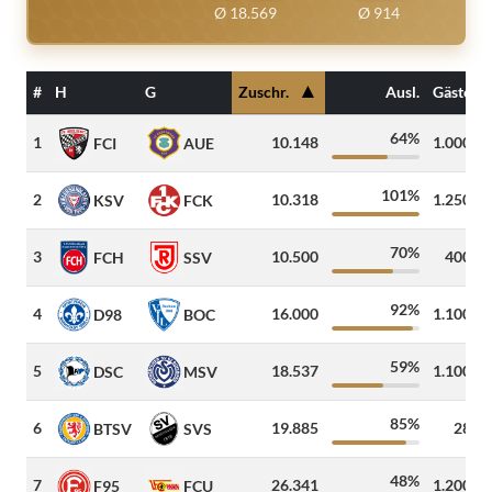
Ø 18.569
Ø 914
▲
#
H
G
Zuschr.
Ausl.
Gäste
64%
1
10.148
1.000
FCI
AUE
101%
2
10.318
1.250
KSV
FCK
70%
3
10.500
400
FCH
SSV
92%
4
16.000
1.100
D98
BOC
59%
5
18.537
1.100
DSC
MSV
85%
6
19.885
28
BTSV
SVS
48%
7
26.341
1.200
F95
FCU