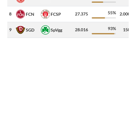
55%
8
27.375
2.000
FCN
FCSP
93%
9
28.016
150
SGD
SpVgg