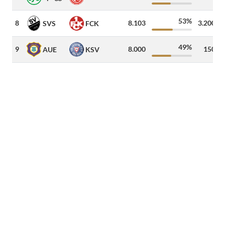
53%
8
8.103
3.200
SVS
FCK
49%
9
8.000
150
AUE
KSV