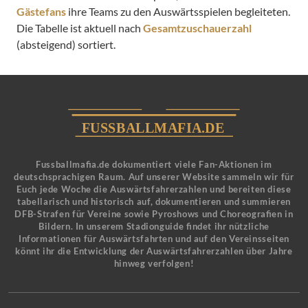
Gästefans
ihre Teams zu den Auswärtsspielen begleiteten.
Die Tabelle ist aktuell nach
Gesamtzuschauerzahl
(absteigend) sortiert.
Fussballmafia.de dokumentiert viele Fan-Aktionen im
deutschsprachigen Raum. Auf unserer Website sammeln wir für
Euch jede Woche die Auswärtsfahrerzahlen und bereiten diese
tabellarisch und historisch auf, dokumentieren und summieren
DFB-Strafen für Vereine sowie Pyroshows und Choreografien in
Bildern. In unserem Stadionguide findet ihr nützliche
Informationen für Auswärtsfahrten und auf den Vereinsseiten
könnt ihr die Entwicklung der Auswärtsfahrerzahlen über Jahre
hinweg verfolgen!