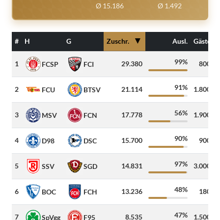
Ø 15.186
Ø 1.492
▼
#
H
G
Zuschr.
Ausl.
Gäste
99%
1
29.380
800
FCSP
FCI
91%
2
21.114
1.800
FCU
BTSV
56%
3
17.778
1.900
MSV
FCN
90%
4
15.700
900
D98
DSC
97%
5
14.831
3.000
SSV
SGD
48%
6
13.236
180
BOC
FCH
47%
7
8.535
1.500
SpVgg
F95