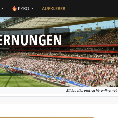
PYRO
AUFKLEBER
FERNUNGEN
Bildquelle:
eintracht-online.net