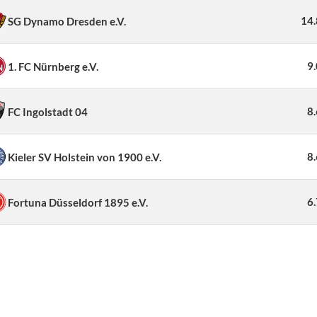
14
SG Dynamo Dresden e.V.
9
1. FC Nürnberg e.V.
8
FC Ingolstadt 04
8
Kieler SV Holstein von 1900 e.V.
6
Fortuna Düsseldorf 1895 e.V.