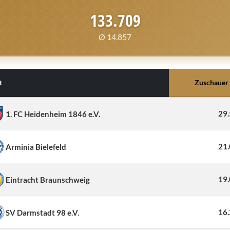
133.709
Ø 14.857
t
Zuschauer
29
1. FC Heidenheim 1846 e.V.
21
Arminia Bielefeld
19
Eintracht Braunschweig
16
SV Darmstadt 98 e.V.