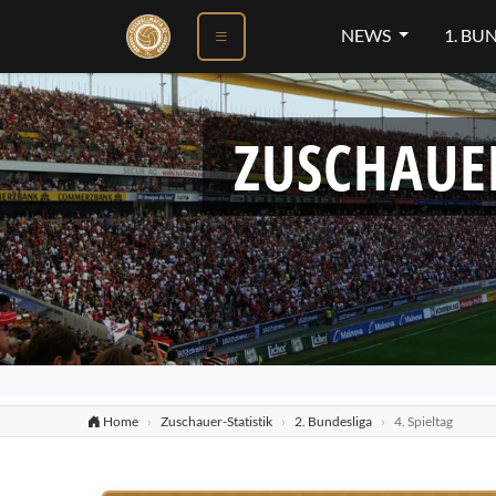
NEWS
1. BU
ZUSCHAUE
Home
Zuschauer-Statistik
2. Bundesliga
4. Spieltag