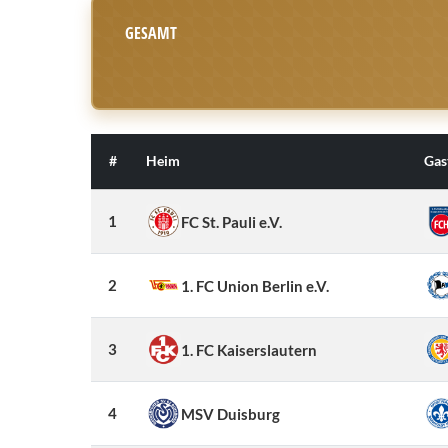
GESAMT
#
Heim
Gas
1
FC St. Pauli e.V.
2
1. FC Union Berlin e.V.
3
1. FC Kaiserslautern
4
MSV Duisburg