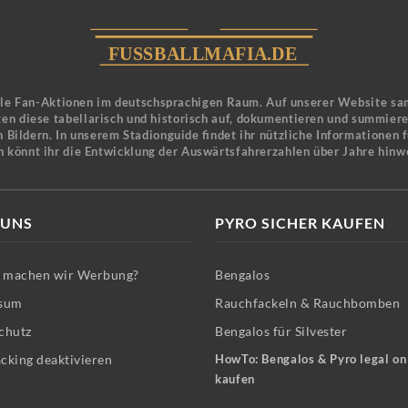
ele Fan-Aktionen im deutschsprachigen Raum. Auf unserer Website sa
en diese tabellarisch und historisch auf, dokumentieren und summier
 Bildern. In unserem Stadionguide findet ihr nützliche Informationen 
n könnt ihr die Entwicklung der Auswärtsfahrerzahlen über Jahre hinw
 UNS
PYRO SICHER KAUFEN
machen wir Werbung?
Bengalos
sum
Rauchfackeln & Rauchbomben
chutz
Bengalos für Silvester
cking deaktivieren
HowTo: Bengalos & Pyro legal on
kaufen