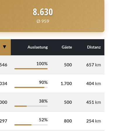
8.630
Ø 959
▼
Auslastung
Gäste
Distanz
100%
.546
500
657
km
90%
.034
1.700
404
km
38%
.000
500
451
km
52%
.297
800
254
km