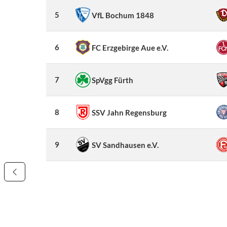
5
VfL Bochum 1848
6
FC Erzgebirge Aue e.V.
7
SpVgg Fürth
8
SSV Jahn Regensburg
9
SV Sandhausen e.V.