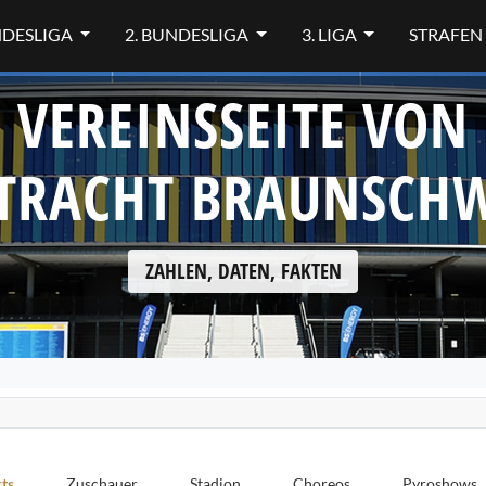
NDESLIGA
2. BUNDESLIGA
3. LIGA
STRAFEN
VEREINSSEITE VON
TRACHT BRAUNSCH
ZAHLEN, DATEN, FAKTEN
ts
Zuschauer
Stadion
Choreos
Pyroshows