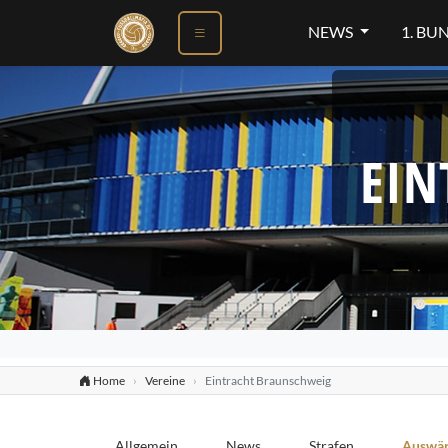
NEWS
1. BU
EIN
Home
Vereine
Eintracht Braunschweig
Allgemein
News
Strafen
Auswär