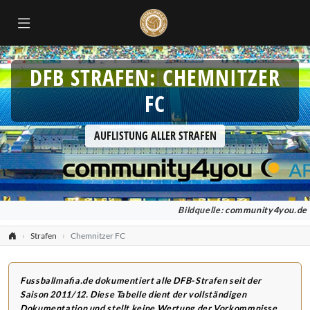
DFB STRAFEN: CHEMNITZER
FC
AUFLISTUNG ALLER STRAFEN
Bildquelle:
community4you.de
Strafen
Chemnitzer FC
Fussballmafia.de dokumentiert alle DFB-Strafen seit der
Saison 2011/12. Diese Tabelle dient der vollständigen
Dokumentation und stellt keine Wertung der Vorkommnisse