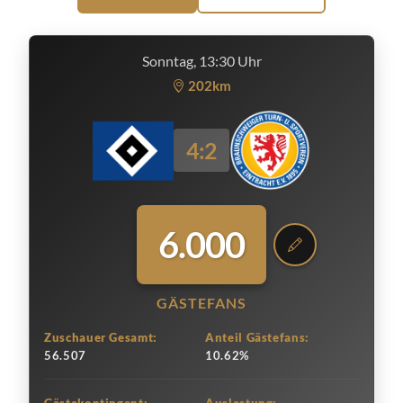
Sonntag, 13:30 Uhr
202km
4:2
6.000
GÄSTEFANS
Zuschauer Gesamt:
Anteil Gästefans:
56.507
10.62%