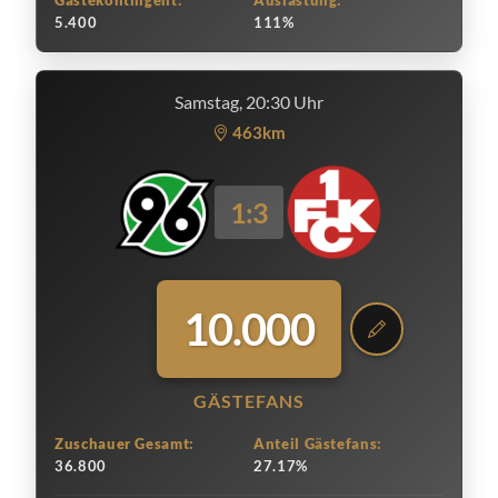
Gästekontingent:
Auslastung:
5.400
111%
Samstag, 20:30 Uhr
463km
1:3
10.000
GÄSTEFANS
Zuschauer Gesamt:
Anteil Gästefans:
36.800
27.17%