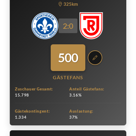
325km
2:0
500
GÄSTEFANS
Zuschauer Gesamt:
Anteil Gästefans:
15.798
3.16%
Gästekontingent:
Auslastung:
1.334
37%