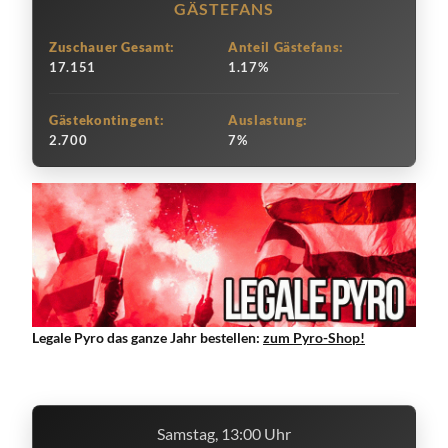
GÄSTEFANS
Zuschauer Gesamt:
Anteil Gästefans:
17.151
1.17%
Gästekontingent:
Auslastung:
2.700
7%
Legale Pyro das ganze Jahr bestellen:
zum Pyro-Shop!
Samstag, 13:00 Uhr