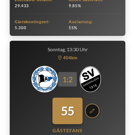
29.433
9.85%
Gästekontingent:
Auslastung:
5.300
55%
Sonntag, 13:30 Uhr
404km
1:2
55
GÄSTEFANS