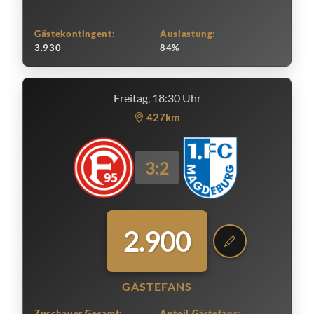
Gästekontingent:
Auslastung:
3.930
84%
Freitag, 18:30 Uhr
427km
3:2
2.900
GÄSTEFANS
Zuschauer Gesamt:
Anteil Gästefans: