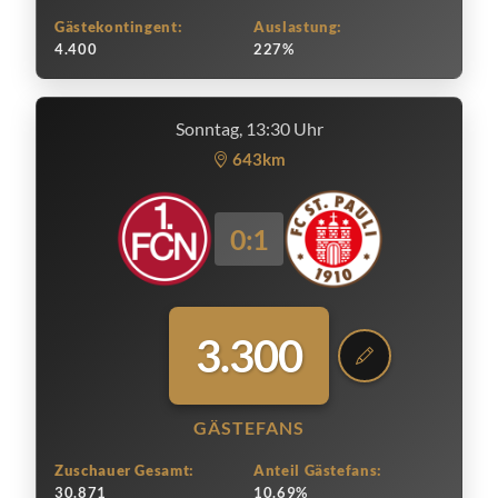
Gästekontingent:
Auslastung:
4.400
227%
Sonntag, 13:30 Uhr
643km
0:1
3.300
GÄSTEFANS
Zuschauer Gesamt:
Anteil Gästefans:
30.871
10.69%