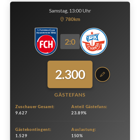
Samstag, 13:00 Uhr
780km
2:0
2.300
GÄSTEFANS
Zuschauer Gesamt:
Anteil Gästefans:
9.627
23.89%
Gästekontingent:
Auslastung:
1.529
150%