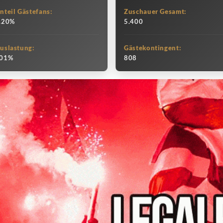
nteil Gästefans:
Zuschauer Gesamt:
.20%
5.400
uslastung:
Gästekontingent:
01%
808