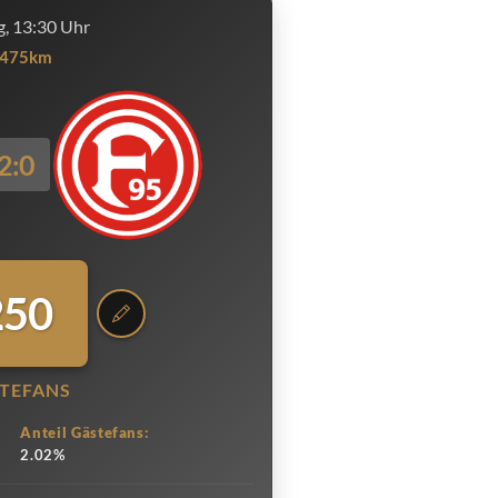
, 13:30 Uhr
475km
2:0
250
TEFANS
Anteil Gästefans:
2.02%