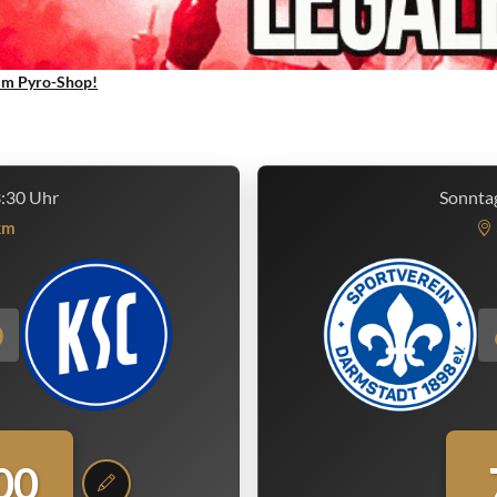
um Pyro-Shop!
3:30 Uhr
Sonntag
km
0
00