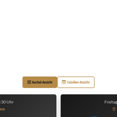
Kachel-Ansicht
Tabellen-Ansicht
3:30 Uhr
Freita
km