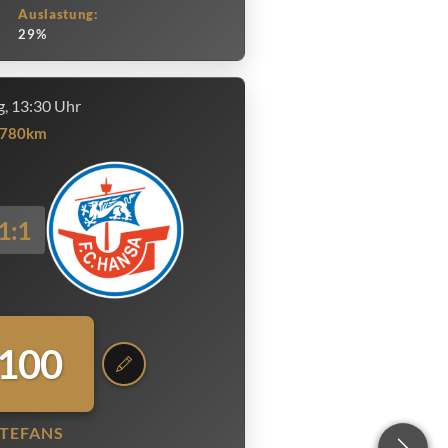
Auslastung:
29%
, 13:30 Uhr
780km
1:1
.100
TEFANS