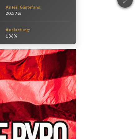
Anteil Gästefans:
20.37%
Auslastung:
136%