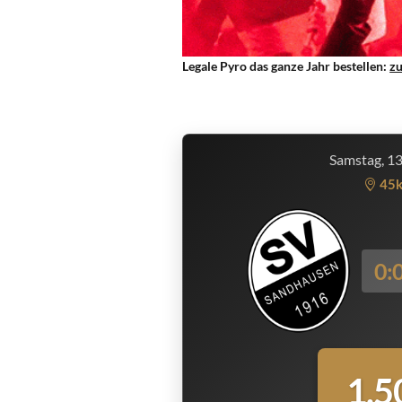
Legale Pyro das ganze Jahr bestellen:
z
Samstag, 1
45
0:
1.5