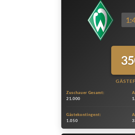
1:
35
GÄSTE
Zuschauer Gesamt:
A
21.000
1
Gästekontingent:
A
1.050
3