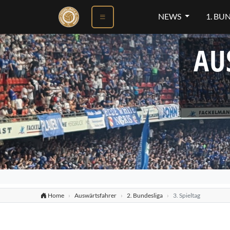
NEWS
1. BU
AU
Home
Auswärtsfahrer
2. Bundesliga
3. Spieltag