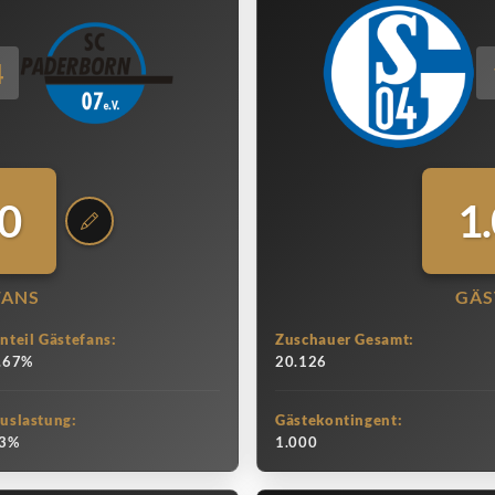
4
0
1
FANS
GÄS
nteil Gästefans:
Zuschauer Gesamt:
.67%
20.126
uslastung:
Gästekontingent:
3%
1.000