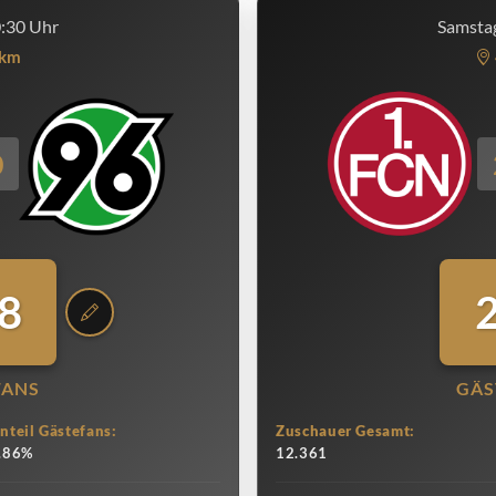
0:30 Uhr
Samstag
km
0
8
FANS
GÄS
nteil Gästefans:
Zuschauer Gesamt:
.86%
12.361