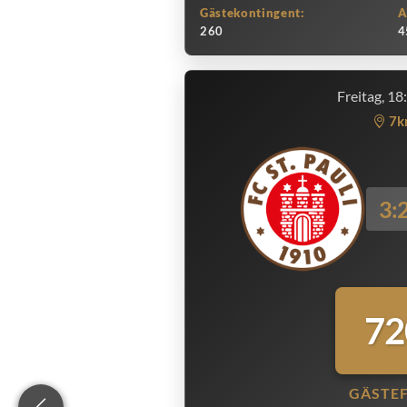
Gästekontingent:
A
260
4
Freitag, 18
7k
3:
72
GÄSTE