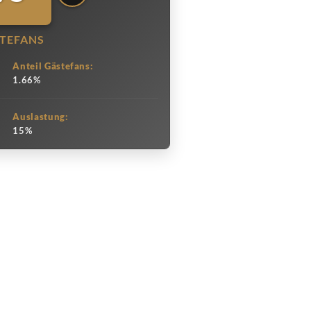
TEFANS
Anteil Gästefans:
1.66%
Auslastung:
15%