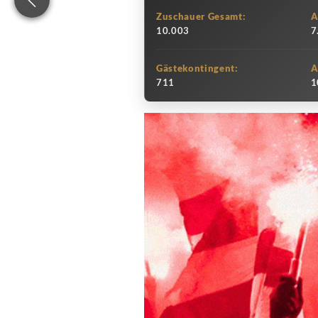
Zuschauer Gesamt:
A
10.003
7
Gästekontingent:
A
711
1