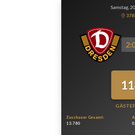
Samstag, 2
378
2:
11
GÄSTE
Zuschauer Gesamt:
A
13.780
0