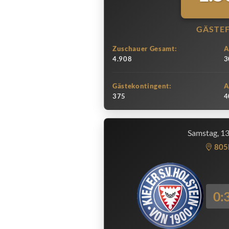
GÄSTE
Zuschauer Gesamt:
A
4.908
3
Gästekontingent:
A
375
4
Samstag, 1
805
0: