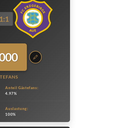
1:1
.000
TEFANS
Anteil Gästefans:
4.97%
Auslastung:
100%