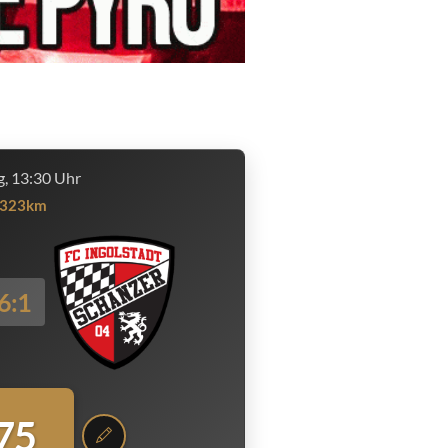
, 13:30 Uhr
323km
6:1
75