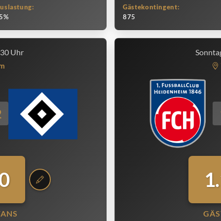
uslastung:
Gästekontingent:
5%
875
:30 Uhr
Sonntag
m
2
0
1
FANS
GÄS