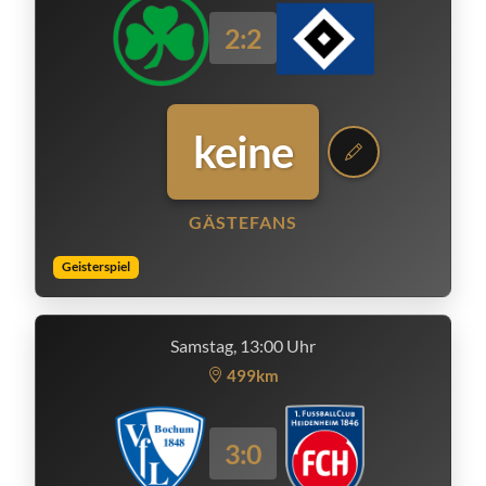
2:2
keine
GÄSTEFANS
Geisterspiel
Samstag, 13:00 Uhr
499km
3:0