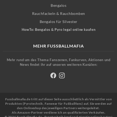
Bengalos
Rauchfackeln & Rauchbomben
Bengalos für Silvester
HowTo: Bengalos & Pyro legal online kaufen
MEHR FUSSBALLMAFIA
Mehr rund um das Thema Fanszenen, Fankurven, Aktionen und
News findet ihr auf unseren weiteren Kanälen:
Fussballmafia.de tritt auf dieser Seite ausschließlich als Vermittler von
Produkten (Pyrotechnik, Fanwear für Fußballfans) auf. Sie werden auf
den Onlineshop des jeweiligen Partners weitergeleitet.
Als Amazon-Partner verdiene ich an qualifizierten Verkäufen.
© 2026 Fussballmafia.de - Pyrotechnik legal und günstig online kaufen!