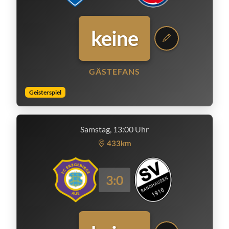
keine
GÄSTEFANS
Geisterspiel
Samstag, 13:00 Uhr
433km
3:0