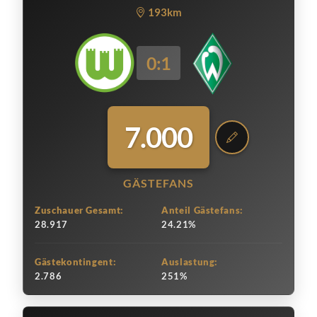
193km
0:1
7.000
GÄSTEFANS
Zuschauer Gesamt:
Anteil Gästefans:
28.917
24.21%
Gästekontingent:
Auslastung:
2.786
251%