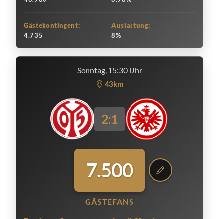
Gästekontingent:
Auslastung:
4.735
8%
Sonntag, 15:30 Uhr
43km
2:1
7.500
GÄSTEFANS