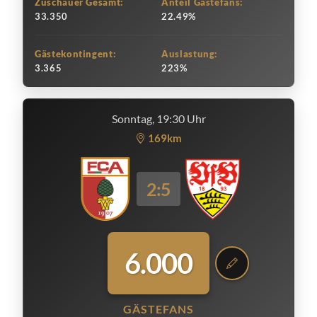
Zuschauer Gesamt:
Anteil Gästefans:
33.350
22.49%
Gästekontingent:
Auslastung:
3.365
223%
Sonntag, 19:30 Uhr
169km
2:5
6.000
GÄSTEFANS