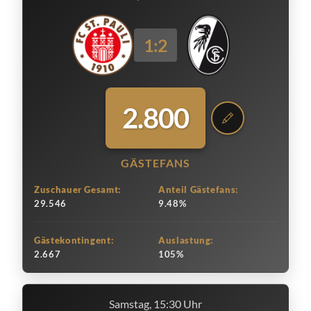
1:2
2.800
GÄSTEFANS
Zuschauer Gesamt:
Anteil Gästefans:
29.546
9.48%
Gästekontingent:
Auslastung:
2.667
105%
Samstag, 15:30 Uhr