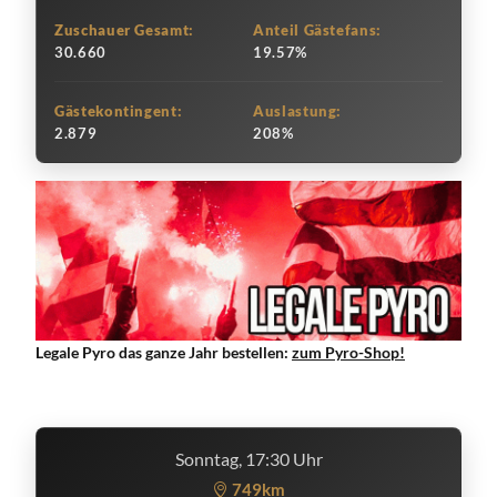
Zuschauer Gesamt:
Anteil Gästefans:
30.660
19.57%
Gästekontingent:
Auslastung:
2.879
208%
Legale Pyro das ganze Jahr bestellen:
zum Pyro-Shop!
Sonntag, 17:30 Uhr
749km