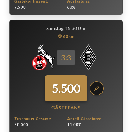
Gästekontingent:
Auslastung:
7.500
60%
Samstag, 15:30 Uhr
60km
3:3
5.500
GÄSTEFANS
Zuschauer Gesamt:
Anteil Gästefans:
50.000
11.00%