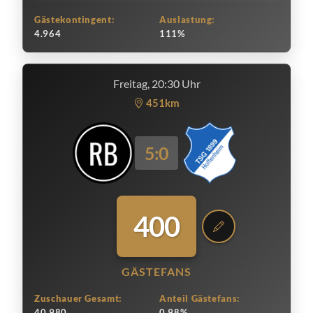
Gästekontingent:
Auslastung:
4.964
111%
Freitag, 20:30 Uhr
451km
5:0
400
GÄSTEFANS
Zuschauer Gesamt:
Anteil Gästefans:
40.980
0.98%