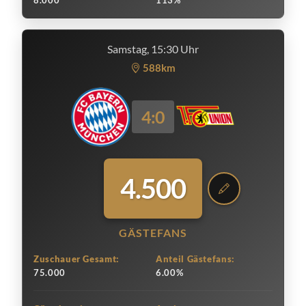
8.000
113%
Samstag, 15:30 Uhr
588km
4:0
4.500
GÄSTEFANS
Zuschauer Gesamt:
Anteil Gästefans:
75.000
6.00%