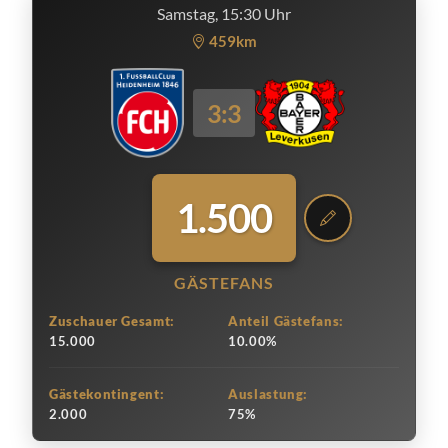
Samstag, 15:30 Uhr
459km
3:3
1.500
GÄSTEFANS
Zuschauer Gesamt:
Anteil Gästefans:
15.000
10.00%
Gästekontingent:
Auslastung:
2.000
75%