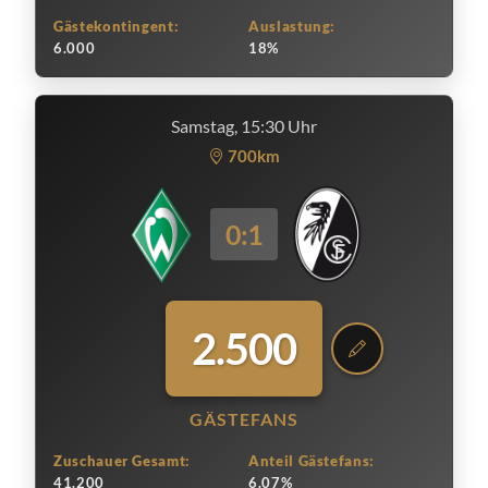
Gästekontingent:
Auslastung:
6.000
18%
Samstag, 15:30 Uhr
700km
0:1
2.500
GÄSTEFANS
Zuschauer Gesamt:
Anteil Gästefans:
41.200
6.07%