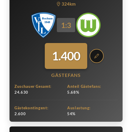
324km
1:3
1.400
GÄSTEFANS
Zuschauer Gesamt:
Anteil Gästefans:
24.630
5.68%
Gästekontingent:
Auslastung:
2.600
54%