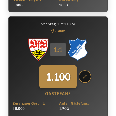
Gästekontingent:
Auslastung:
5.800
103%
Sonntag, 19:30 Uhr
84km
1:1
1.100
GÄSTEFANS
Zuschauer Gesamt:
Anteil Gästefans:
58.000
1.90%