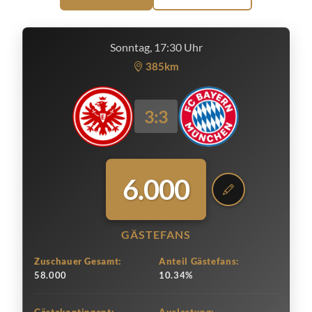
Sonntag, 17:30 Uhr
385km
3:3
6.000
GÄSTEFANS
Zuschauer Gesamt:
Anteil Gästefans:
58.000
10.34%