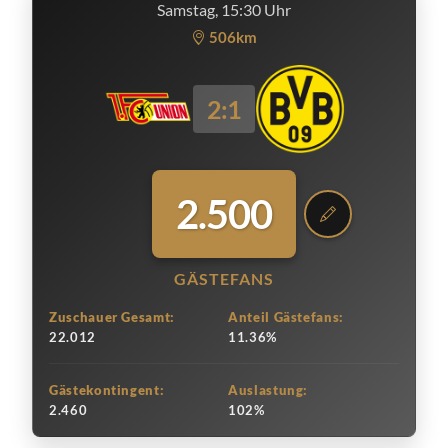
Samstag, 15:30 Uhr
506km
2:1
2.500
GÄSTEFANS
Zuschauer Gesamt:
Anteil Gästefans:
22.012
11.36%
Gästekontingent:
Auslastung:
2.460
102%