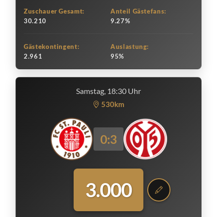
Zuschauer Gesamt:
Anteil Gästefans:
30.210
9.27%
Gästekontingent:
Auslastung:
2.961
95%
Samstag, 18:30 Uhr
530km
0:3
3.000