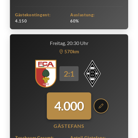
Gästekontingent:
Auslastung:
4.150
60%
Freitag, 20:30 Uhr
570km
2:1
4.000
GÄSTEFANS
Zuschauer Gesamt:
Anteil Gästefans: