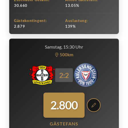
30.660
13.05%
Gästekontingent:
Auslastung:
2.879
139%
Samstag, 15:30 Uhr
500km
2:2
2.800
GÄSTEFANS