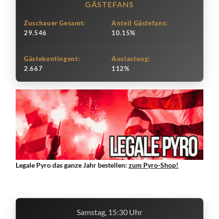
GÄSTEFANS
Zuschauer Gesamt:
Anteil Gästefans:
29.546
10.15%
Gästekontingent:
Auslastung:
2.667
112%
Legale Pyro das ganze Jahr bestellen:
zum Pyro-Shop!
Samstag, 15:30 Uhr