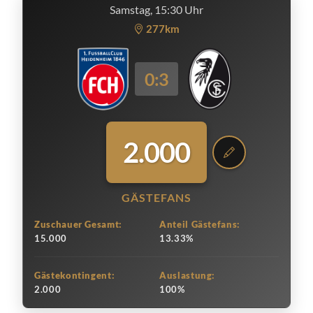
Samstag, 15:30 Uhr
277km
0:3
2.000
GÄSTEFANS
Zuschauer Gesamt:
Anteil Gästefans:
15.000
13.33%
Gästekontingent:
Auslastung:
2.000
100%