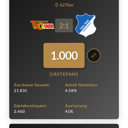
627km
2:1
1.000
GÄSTEFANS
Zuschauer Gesamt:
Anteil Gästefans:
21.831
4.58%
Gästekontingent:
Auslastung:
2.460
41%