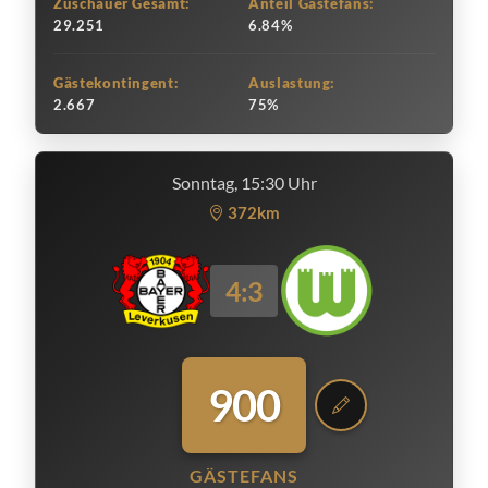
Zuschauer Gesamt:
Anteil Gästefans:
29.251
6.84%
Gästekontingent:
Auslastung:
2.667
75%
Sonntag, 15:30 Uhr
372km
4:3
900
GÄSTEFANS