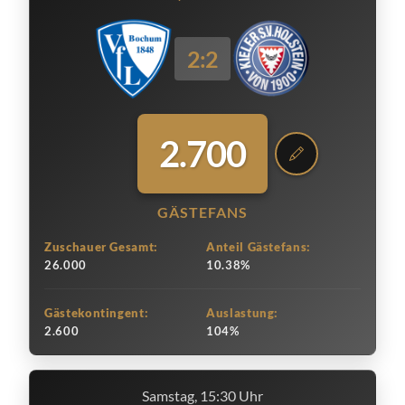
2:2
2.700
GÄSTEFANS
Zuschauer Gesamt:
Anteil Gästefans:
26.000
10.38%
Gästekontingent:
Auslastung:
2.600
104%
Samstag, 15:30 Uhr