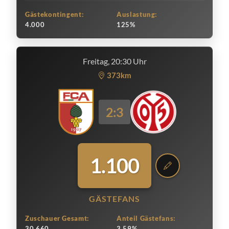
Gästekontingent:
Auslastung:
4.000
125%
Freitag, 20:30 Uhr
373km
2:3
1.100
GÄSTEFANS
Zuschauer Gesamt:
Anteil Gästefans:
30.660
3.59%