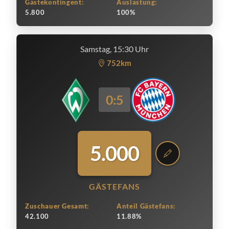
Gästekontingent:
Auslastung:
5.800
100%
Samstag, 15:30 Uhr
752km
0:5
5.000
GÄSTEFANS
Zuschauer Gesamt:
Anteil Gästefans:
42.100
11.88%