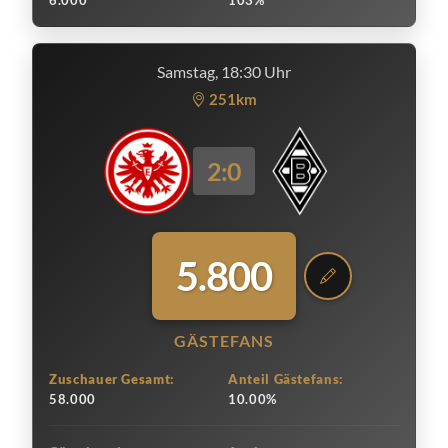
6.000
103%
Samstag, 18:30 Uhr
251km
2:0
5.800
GÄSTEFANS
Zuschauer Gesamt:
Anteil Gästefans:
58.000
10.00%