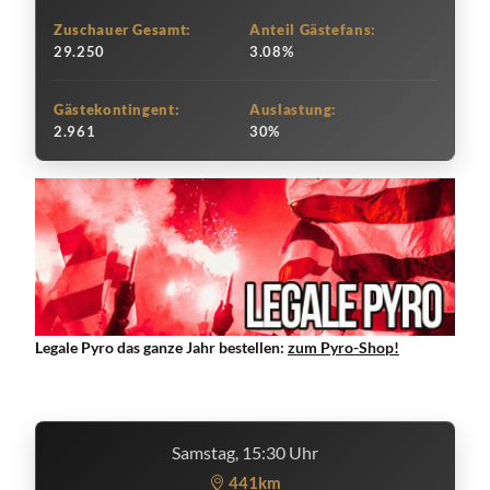
Zuschauer Gesamt:
Anteil Gästefans:
29.250
3.08%
Gästekontingent:
Auslastung:
2.961
30%
Legale Pyro das ganze Jahr bestellen:
zum Pyro-Shop!
Samstag, 15:30 Uhr
441km