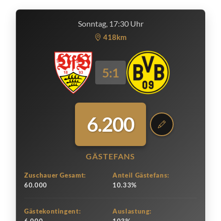
Sonntag, 17:30 Uhr
418km
5:1
6.200
GÄSTEFANS
Zuschauer Gesamt:
Anteil Gästefans:
60.000
10.33%
Gästekontingent:
Auslastung: