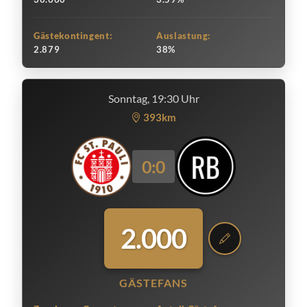
Gästekontingent:
Auslastung:
2.879
38%
Sonntag, 19:30 Uhr
393km
0:0
2.000
GÄSTEFANS