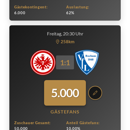
Gästekontingent:
Auslastung:
6.000
62%
Freitag, 20:30 Uhr
258km
1:1
5.000
GÄSTEFANS
Zuschauer Gesamt:
Anteil Gästefans:
50.000
10.00%