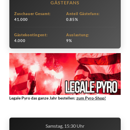
GÄSTEFANS
Zuschauer Gesamt:
Anteil Gästefans:
41.000
0.85%
Gästekontingent:
Auslastung:
4.000
9%
Legale Pyro das ganze Jahr bestellen:
zum Pyro-Shop!
Samstag, 15:30 Uhr