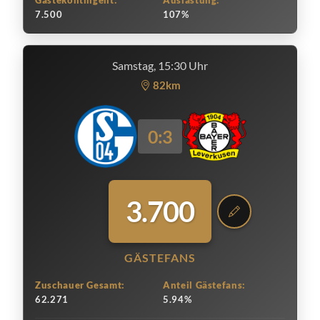
Gästekontingent:
Auslastung:
7.500
107%
Samstag, 15:30 Uhr
82km
0:3
3.700
GÄSTEFANS
Zuschauer Gesamt:
Anteil Gästefans:
62.271
5.94%