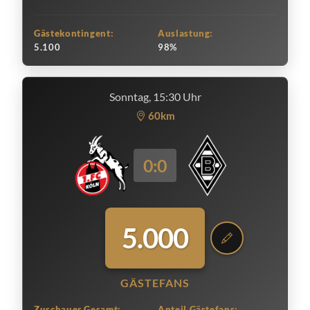
Gästekontingent:
Auslastung:
5.100
98%
Sonntag, 15:30 Uhr
60km
0:0
5.000
GÄSTEFANS
Zuschauer Gesamt:
Anteil Gästefans: