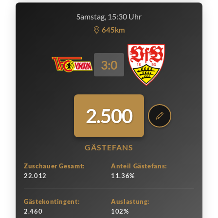
Samstag, 15:30 Uhr
645km
3:0
2.500
GÄSTEFANS
Zuschauer Gesamt:
Anteil Gästefans:
22.012
11.36%
Gästekontingent:
Auslastung:
2.460
102%