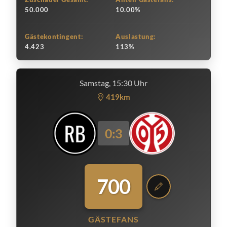
50.000
10.00%
Gästekontingent:
Auslastung:
4.423
113%
Samstag, 15:30 Uhr
419km
0:3
700
GÄSTEFANS