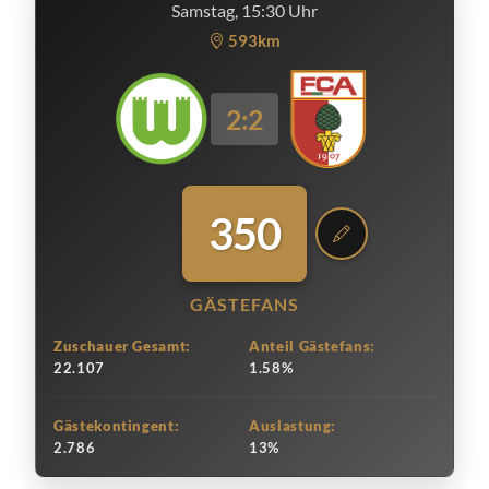
Samstag, 15:30 Uhr
593km
2:2
350
GÄSTEFANS
Zuschauer Gesamt:
Anteil Gästefans:
22.107
1.58%
Gästekontingent:
Auslastung:
2.786
13%