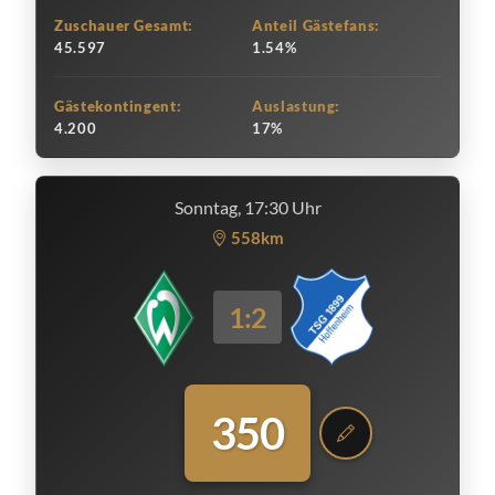
Zuschauer Gesamt:
Anteil Gästefans:
45.597
1.54%
Gästekontingent:
Auslastung:
4.200
17%
Sonntag, 17:30 Uhr
558km
1:2
350