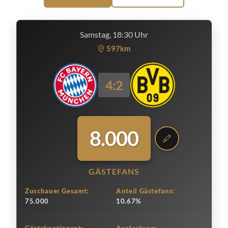
Samstag, 18:30 Uhr
597km
4:2
8.000
GÄSTEFANS
Zuschauer Gesamt:
Anteil Gästefans:
75.000
10.67%