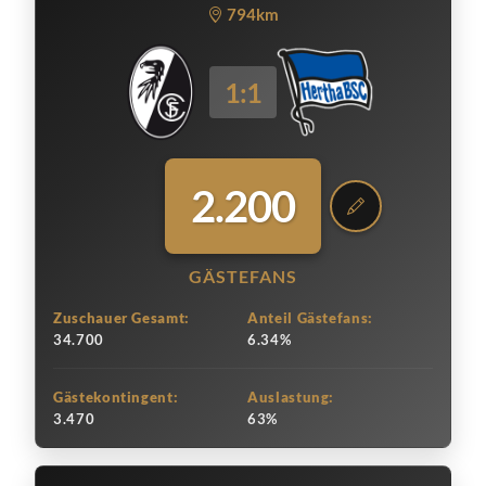
794km
1:1
2.200
GÄSTEFANS
Zuschauer Gesamt:
Anteil Gästefans:
34.700
6.34%
Gästekontingent:
Auslastung:
3.470
63%