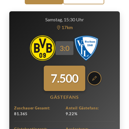
Samstag, 15:30 Uhr
17km
3:0
7.500
GÄSTEFANS
Zuschauer Gesamt:
Anteil Gästefans:
81.365
9.22%