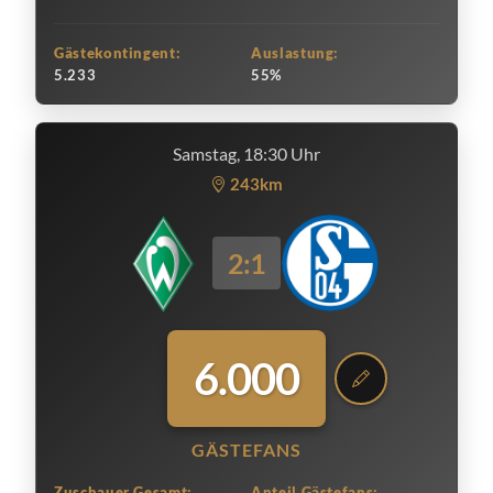
Gästekontingent:
Auslastung:
5.233
55%
Samstag, 18:30 Uhr
243km
2:1
6.000
GÄSTEFANS
Zuschauer Gesamt:
Anteil Gästefans: