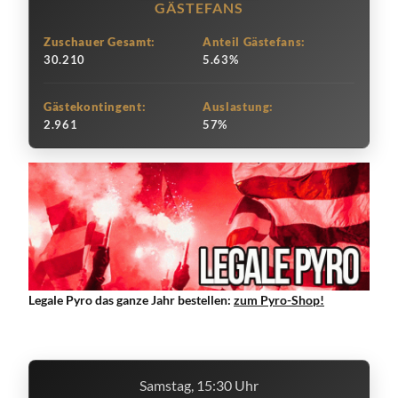
GÄSTEFANS
Zuschauer Gesamt:
Anteil Gästefans:
30.210
5.63%
Gästekontingent:
Auslastung:
2.961
57%
Legale Pyro das ganze Jahr bestellen:
zum Pyro-Shop!
Samstag, 15:30 Uhr