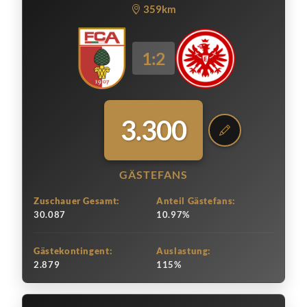
359km
1:2
3.300
GÄSTEFANS
Zuschauer Gesamt:
Anteil Gästefans:
30.087
10.97%
Gästekontingent:
Auslastung:
2.879
115%