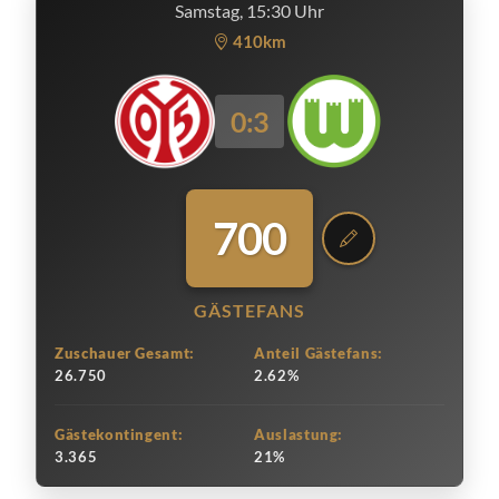
Samstag, 15:30 Uhr
410km
0:3
700
GÄSTEFANS
Zuschauer Gesamt:
Anteil Gästefans:
26.750
2.62%
Gästekontingent:
Auslastung:
3.365
21%