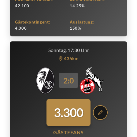
42.100
14.25%
Gästekontingent:
Auslastung:
4.000
150%
Sonntag, 17:30 Uhr
436km
2:0
3.300
GÄSTEFANS