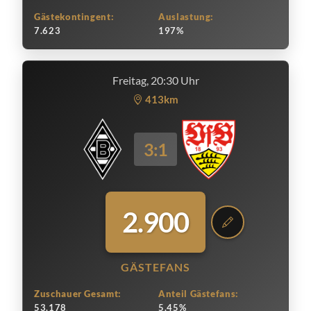
Gästekontingent:
Auslastung:
7.623
197%
Freitag, 20:30 Uhr
413km
3:1
2.900
GÄSTEFANS
Zuschauer Gesamt:
Anteil Gästefans:
53.178
5.45%