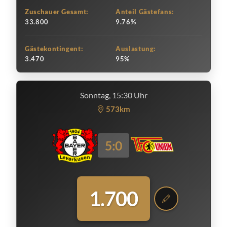
Zuschauer Gesamt:
Anteil Gästefans:
33.800
9.76%
Gästekontingent:
Auslastung:
3.470
95%
Sonntag, 15:30 Uhr
573km
5:0
1.700