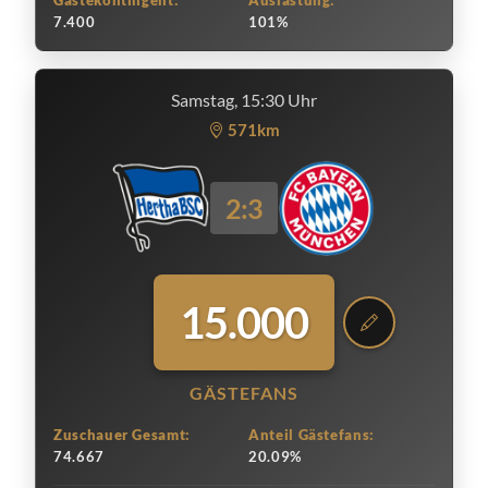
Gästekontingent:
Auslastung:
7.400
101%
Samstag, 15:30 Uhr
571km
2:3
15.000
GÄSTEFANS
Zuschauer Gesamt:
Anteil Gästefans:
74.667
20.09%