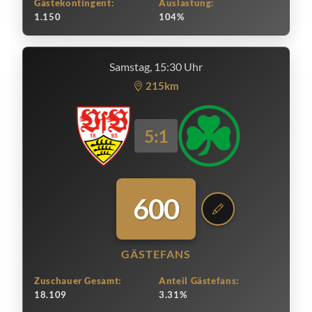
Gästekontingent:
Auslastung:
1.150
104%
Samstag, 15:30 Uhr
215km
5:1
600
GÄSTEFANS
Zuschauer Gesamt:
Anteil Gästefans:
18.109
3.31%