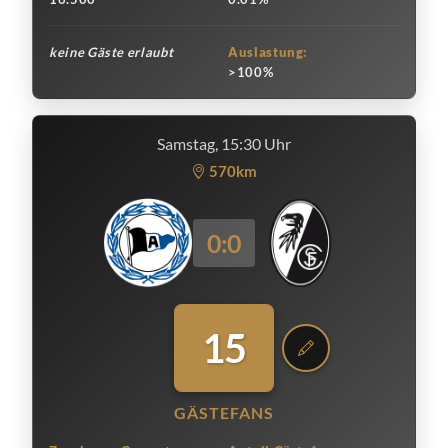
keine Gäste erlaubt
Auslastung:
>100%
Samstag, 15:30 Uhr
570km
0:0
15
GÄSTEFANS