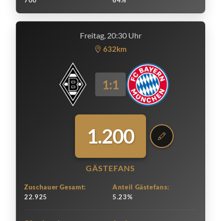
700
64%
Freitag, 20:30 Uhr
632km
1:1
1.200
GÄSTEFANS
Zuschauer Gesamt:
Anteil Gästefans:
22.925
5.23%