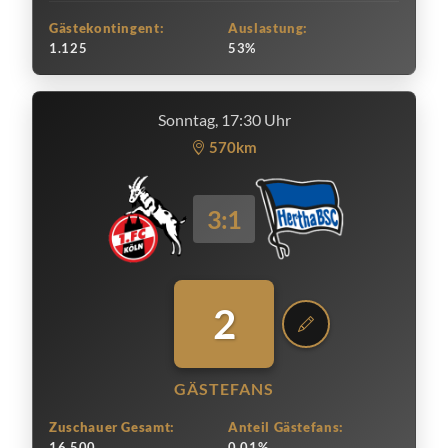
Gästekontingent:
Auslastung:
1.125
53%
Sonntag, 17:30 Uhr
570km
3:1
2
GÄSTEFANS
Zuschauer Gesamt:
Anteil Gästefans:
16.500
0.01%