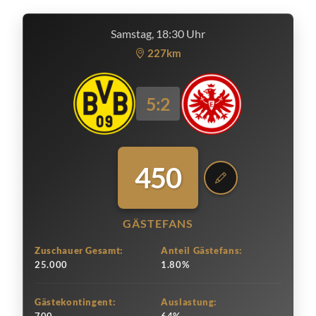
Samstag, 18:30 Uhr
227km
5:2
450
GÄSTEFANS
Zuschauer Gesamt:
Anteil Gästefans:
25.000
1.80%
Gästekontingent:
Auslastung: