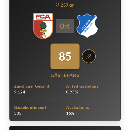
257km
0:4
85
GÄSTEFANS
Zuschauer Gesamt:
Anteil Gästefans:
9.124
0.93%
Gästekontingent:
Auslastung:
535
16%