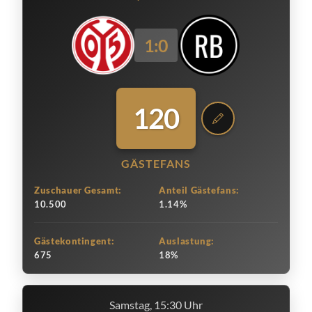
1:0
120
GÄSTEFANS
Zuschauer Gesamt:
Anteil Gästefans:
10.500
1.14%
Gästekontingent:
Auslastung:
675
18%
Samstag, 15:30 Uhr