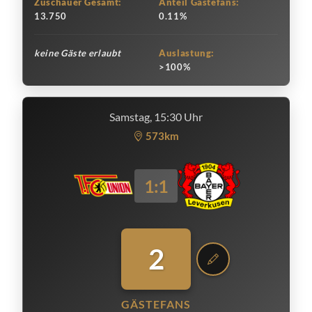
Zuschauer Gesamt:
Anteil Gästefans:
13.750
0.11%
keine Gäste erlaubt
Auslastung:
>100%
Samstag, 15:30 Uhr
573km
1:1
2
GÄSTEFANS