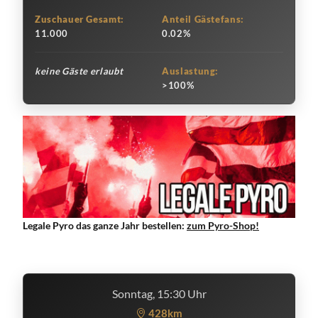
Zuschauer Gesamt:
Anteil Gästefans:
11.000
0.02%
keine Gäste erlaubt
Auslastung:
>100%
Legale Pyro das ganze Jahr bestellen:
zum Pyro-Shop!
Sonntag, 15:30 Uhr
428km