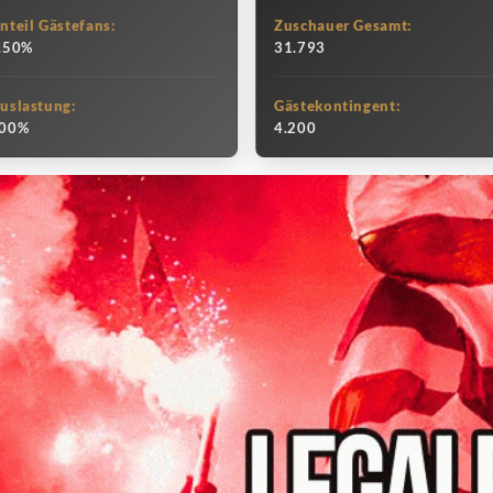
nteil Gästefans:
Zuschauer Gesamt:
.50%
31.793
uslastung:
Gästekontingent:
00%
4.200