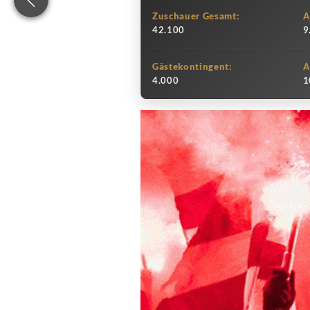
Zuschauer Gesamt:
A
42.100
9
Gästekontingent:
A
4.000
1