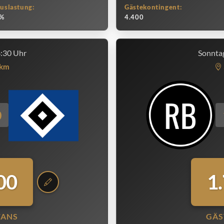
uslastung:
Gästekontingent:
%
4.400
8:30 Uhr
Sonntag
km
0
00
1
FANS
GÄS