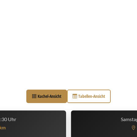
Kachel-Ansicht
Tabellen-Ansicht
5:30 Uhr
Samstag
km