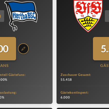
0
00
5
FANS
GÄS
nteil Gästefans:
Zuschauer Gesamt:
.00%
55.418
uslastung:
Gästekontingent:
0%
6.000