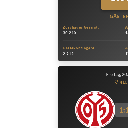
GÄSTE
Zuschauer Gesamt:
A
30.210
1
Gästekontingent:
A
2.919
1
Freitag, 20
410
1: