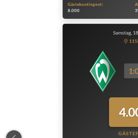
Gästekontingent:
A
8.000
3
Samstag, 1
115
1:
4.0
GÄSTE