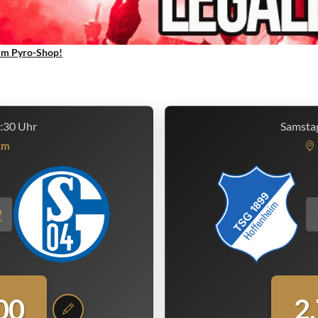
um Pyro-Shop!
5:30 Uhr
Samstag
km
2
00
2