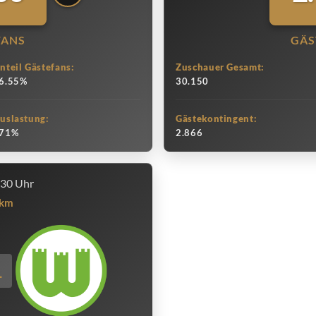
FANS
GÄS
nteil Gästefans:
Zuschauer Gesamt:
6.55%
30.150
uslastung:
Gästekontingent:
71%
2.866
:30 Uhr
km
1