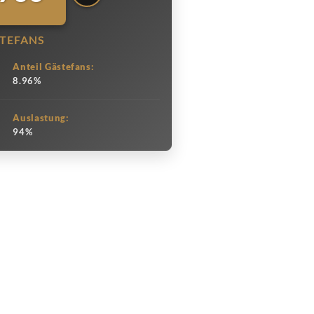
TEFANS
Anteil Gästefans:
8.96%
Auslastung:
94%