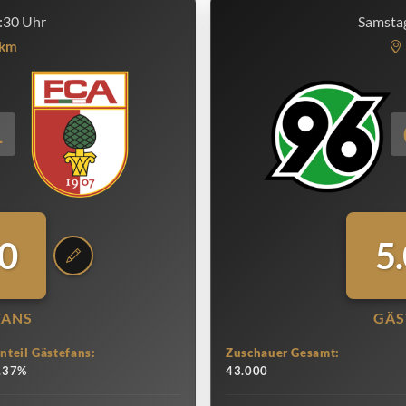
:30 Uhr
Samstag
km
1
0
5
FANS
GÄS
nteil Gästefans:
Zuschauer Gesamt:
.37%
43.000