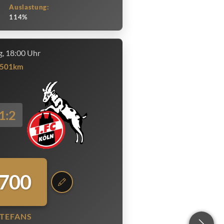
Auslastung:
114%
, 18:00 Uhr
501km
1:2
.700
TEFANS