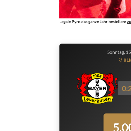
Legale Pyro das ganze Jahr bestellen:
z
Sonntag, 1
81
0:
5.0