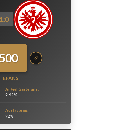
1:0
.500
TEFANS
Anteil Gästefans:
9.92%
Auslastung:
92%