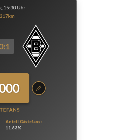
, 15:30 Uhr
317km
0:1
.000
TEFANS
Anteil Gästefans:
11.63%