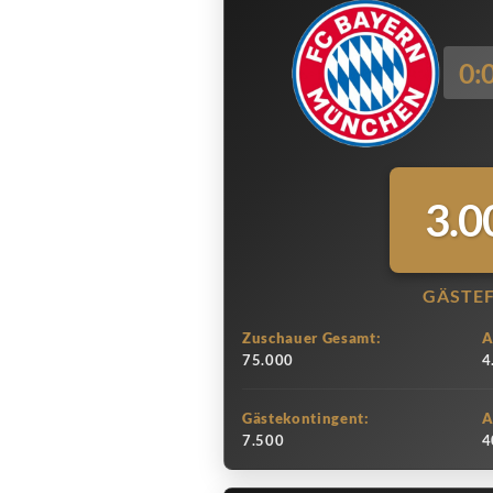
0:
3.0
GÄSTE
Zuschauer Gesamt:
A
75.000
4
Gästekontingent:
A
7.500
4