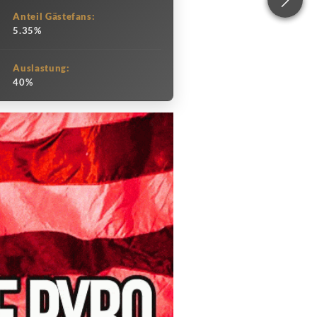
Anteil Gästefans:
5.35%
Auslastung:
40%