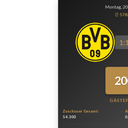
Montag, 20
578
1:
20
GÄSTE
Zuschauer Gesamt:
A
54.300
0