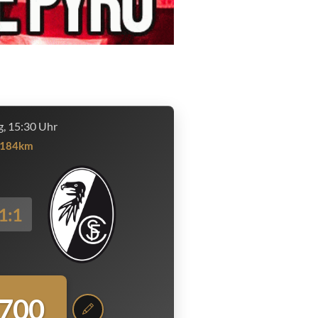
, 15:30 Uhr
184km
1:1
.700