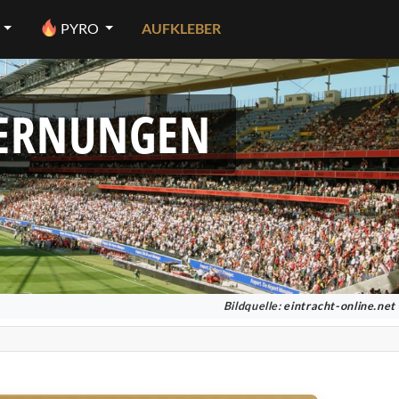
PYRO
AUFKLEBER
FERNUNGEN
Bildquelle:
eintracht-online.net