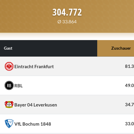
304.772
Ø 33.864
Gast
Zuschauer
81.
Eintracht Frankfurt
49.
RBL
34.
Bayer 04 Leverkusen
33.
VfL Bochum 1848