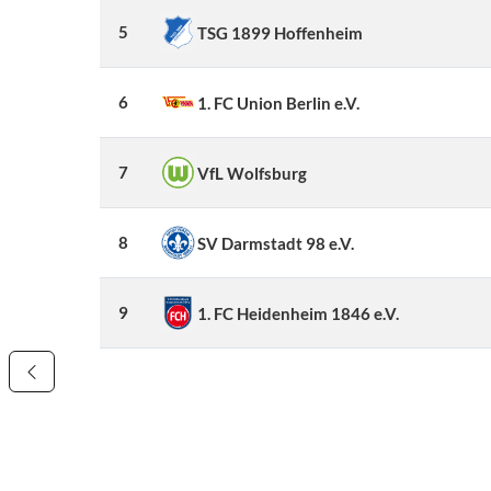
5
TSG 1899 Hoffenheim
6
1. FC Union Berlin e.V.
7
VfL Wolfsburg
8
SV Darmstadt 98 e.V.
9
1. FC Heidenheim 1846 e.V.