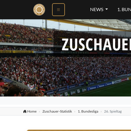
NEWS
1. BU
ZUSCHAUE
Home
Zuschauer-Statistik
1. Bundesliga
26. Spieltag