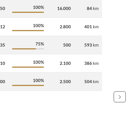
100%
150
16.000
84
km
100%
012
2.800
401
km
75%
735
500
593
km
100%
810
2.100
386
km
100%
000
2.500
504
km