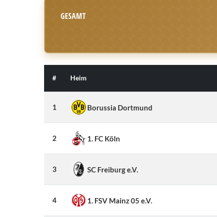
GESAMT
#
Heim
1
Borussia Dortmund
2
1. FC Köln
3
SC Freiburg e.V.
4
1. FSV Mainz 05 e.V.