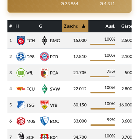
Ø 33.864
Ø 4.311
▲
#
H
G
Zuschr.
Ausl.
Gäste
100%
1
15.000
2.500
5
FCH
BMG
100%
2
17.810
2.100
3
D98
FCB
75%
3
21.735
500
5
VfL
FCA
100%
4
22.012
2.800
4
FCU
SVW
100%
5
30.150
16.000
TSG
VfB
99%
6
33.000
3.600
2
M05
BOC
100%
7
34.700
3.700
4
SCF
B04