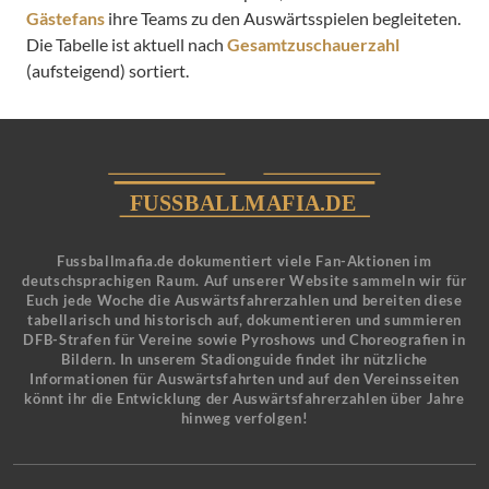
Gästefans
ihre Teams zu den Auswärtsspielen begleiteten.
Die Tabelle ist aktuell nach
Gesamtzuschauerzahl
(aufsteigend) sortiert.
Fussballmafia.de dokumentiert viele Fan-Aktionen im
deutschsprachigen Raum. Auf unserer Website sammeln wir für
Euch jede Woche die Auswärtsfahrerzahlen und bereiten diese
tabellarisch und historisch auf, dokumentieren und summieren
DFB-Strafen für Vereine sowie Pyroshows und Choreografien in
Bildern. In unserem Stadionguide findet ihr nützliche
Informationen für Auswärtsfahrten und auf den Vereinsseiten
könnt ihr die Entwicklung der Auswärtsfahrerzahlen über Jahre
hinweg verfolgen!