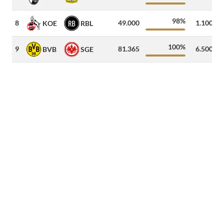
98%
8
49.000
1.100
5
KOE
RBL
100%
9
81.365
6.500
2
BVB
SGE